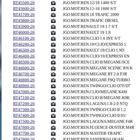
RT45500-26
JGO.MOT.REN.12/18 1400 S/T
RT45600-26
JGO.MOT.REN.12-18 1600 S/T
RT45700-26
JGO.MOT.REN.18 TRAFIC 2000
RT45800-26
JGO.MOT.REN.TRAFIC DIESEL
RT45900-26
JGO.MOT.RENAULT 19 1.7 S/T
RT46000-26
JGO.MOT.RENAULT 19 1.8
RT46100-26
JGO.MOT.REN.CLIO 1.6 INY. S/T
RT46200-26
JGO.MOT.REN.19/CLIO/EXPRESS 1.
RT46300-26
JGO.MOT.RENAULT 19/CLIO 1.9D
RT46400-26
JGO.MOT.REN.CLIO/19/EXPRESS EN
RT46500-26
JGO.MOT.REN.CLIO II/MEGANE/SCE
RT46600-26
JGO.MOT.REN.MEGANE SCENIC RN K
RT46700-26
JGO.MOT.REN.MEGANE RT 2.0 F3R
RT46800-26
JGO.MOT.REN.MEGANE F9Q TURBO
RT46900-26
JGO.MOT.REN.TWINGO/CLIO D7F/D7
RT47000-26
JGO.MOT.REN.CLIO/MEGANE K4M
RT47100-26
JGO.MOT.REN.CLIO II/MEGANE K9K
RT47200-26
JGO.MOT.REN.LAGUNA 1.8-2.0 N7Q
RT47300-26
JGO.MOT.REN.TWINGO/CLIO II 1.2
RT47400-26
JGO.MOT.REN.TWINGO/CLIO II 05/
RT47500-26
JGO.MOT.REN.LAGUNA/MEGANE F4R
RT47600-26
JGO.MOT.REN.FLUENCE-DUSTER M4R
RT47700-26
JGO.MOT.REN.MASTER-TRAFIC
RT47800-26
JGO.MOT.REN.SANDERO-LOGAN