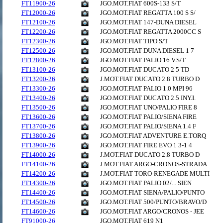
FT11900-26
JGO.MOT.FIAT 600S-133 S/T
FT12000-26
JGO.MOT.FIAT REGATTA 100 S S/
FT12100-26
JGO.MOT.FIAT 147-DUNA DIESEL
FT12200-26
JGO.MOT.FIAT REGATTA 2000CC S
FT12300-26
JGO.MOT.FIAT TIPO S/T
FT12500-26
JGO.MOT.FIAT DUNA DIESEL 1 7
FT12800-26
JGO.MOT.FIAT PALIO 16 V.S/T
FT13100-26
JGO.MOT.FIAT DUCATO 2 5 TD
FT13200-26
J.MOT.FIAT DUCATO 2.8 TURBO D
FT13300-26
JGO.MOT.FIAT PALIO 1.0 MPI 96
FT13400-26
JGO.MOT.FIAT DUCATO 2.5 INY.I.
FT13500-26
JGO.MOT.FIAT UNO/PALIO FIRE 8
FT13600-26
JGO.MOT.FIAT PALIO/SIENA FIRE
FT13700-26
JGO.MOT.FIAT PALIO/SIENA 1.4 F
FT13800-26
JGO.MOT.FIAT ADVENTURE E.TORQ
FT13900-26
JGO.MOT.FIAT FIRE EVO 1 3-1 4
FT14000-26
J.MOT.FIAT DUCATO 2.8 TURBO D
FT14100-26
J.MOT.FIAT ARGO-CRONOS-STRADA
FT14200-26
J.MOT.FIAT TORO-RENEGADE MULTI
FT14300-26
JGO.MOT.FIAT PALIO 02/... SIEN
FT14400-26
JGO.MOT.FIAT SIENA/PALIO/PUNTO
FT14500-26
JGO.MOT.FIAT 500/PUNTO/BRAVO/D
FT14600-26
JGO.MOT.FIAT ARGO/CRONOS - JEE
FT91000-26
JGO.MOT.FIAT 619 N1