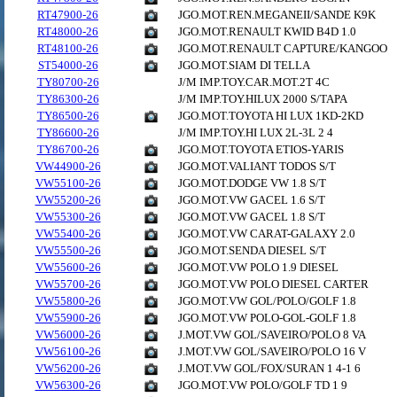
RT47900-26
JGO.MOT.REN.MEGANEII/SANDE K9K
RT48000-26
JGO.MOT.RENAULT KWID B4D 1.0
RT48100-26
JGO.MOT.RENAULT CAPTURE/KANGOO
ST54000-26
JGO.MOT.SIAM DI TELLA
TY80700-26
J/M IMP.TOY.CAR.MOT.2T 4C
TY86300-26
J/M IMP.TOY.HILUX 2000 S/TAPA
TY86500-26
JGO.MOT.TOYOTA HI LUX 1KD-2KD
TY86600-26
J/M IMP.TOY.HI LUX 2L-3L 2 4
TY86700-26
JGO.MOT.TOYOTA ETIOS-YARIS
VW44900-26
JGO.MOT.VALIANT TODOS S/T
VW55100-26
JGO.MOT.DODGE VW 1.8 S/T
VW55200-26
JGO.MOT.VW GACEL 1.6 S/T
VW55300-26
JGO.MOT.VW GACEL 1.8 S/T
VW55400-26
JGO.MOT.VW CARAT-GALAXY 2.0
VW55500-26
JGO.MOT.SENDA DIESEL S/T
VW55600-26
JGO.MOT.VW POLO 1.9 DIESEL
VW55700-26
JGO.MOT.VW POLO DIESEL CARTER
VW55800-26
JGO.MOT.VW GOL/POLO/GOLF 1.8
VW55900-26
JGO.MOT.VW POLO-GOL-GOLF 1.8
VW56000-26
J.MOT.VW GOL/SAVEIRO/POLO 8 VA
VW56100-26
J.MOT.VW GOL/SAVEIRO/POLO 16 V
VW56200-26
J.MOT.VW GOL/FOX/SURAN 1 4-1 6
VW56300-26
JGO.MOT.VW POLO/GOLF TD 1 9