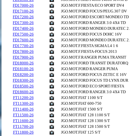
FD17000-26
JGO.MOT.F.FIESTA/ECO SPORT DV4
FD17100-26
JGO.MOT.FORD FOCUS/PEUG.307 DV
FD17200-26
JGO.MOT.FORD ESCORT/MONDEO TD
FD17300-26
JGO.MOT.FORD RANGER 3.0 4X4 TD
FD17400-26
JGO.MOT.FORD MONDEO DURATEC 2.
FD17500-26
JGO.MOT.FORD FOCUS DOHC 16V
FD17600-26
JGO.MOT.FORD MONDEO DURATEC 2.
FD17700-26
JGO.MOT.F.FIESTA SIGMA L4 1 6
FD17800-26
JGO.MOT.F.FIESTA-FOCUS 2013
FD17900-26
JGO.MOT.F.RANGER PUMA TRANSIT
FD18000-26
JGO.MOT.FORD TRANSIT DURATORQ
FD18100-26
JGO.MOT.FORD RANGER PUMA
FD18200-26
JGO.MOT.FORD FOCUS ZETEC E 16V
FD18300-26
JGO.MOT.FORD FOCUS TD LYNX DUR
FD18500-26
JGO.MOT.FORD ECO SPORT/FIESTA
FD18600-26
JGO.MOT.FORD RANGER 3.0 4X4 TD
FT11200-26
JGO.MOT.FIAT 1100 S/T
FT11300-26
JGO.MOT.FIAT 600-750
FT11400-26
JGO.MOT.FIAT 1500 S/T
FT11500-26
JGO.MOT.FIAT 128 1100 S/T
FT11600-26
JGO.MOT.FIAT 128 1300 S/T
FT11700-26
JGO.MOT.FIAT 128 1500 S/T
FT11800-26
JGO.MOT.FIAT 125 S/T