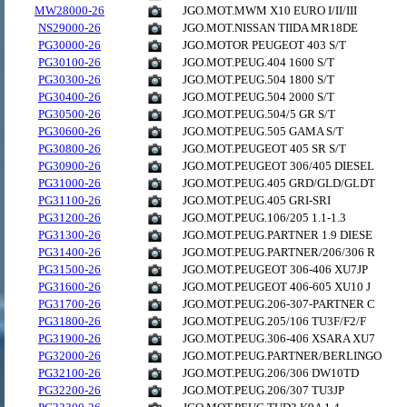
MW28000-26
JGO.MOT.MWM X10 EURO I/II/III
NS29000-26
JGO.MOT.NISSAN TIIDA MR18DE
PG30000-26
JGO.MOTOR PEUGEOT 403 S/T
PG30100-26
JGO.MOT.PEUG.404 1600 S/T
PG30300-26
JGO.MOT.PEUG.504 1800 S/T
PG30400-26
JGO.MOT.PEUG.504 2000 S/T
PG30500-26
JGO.MOT.PEUG.504/5 GR S/T
PG30600-26
JGO.MOT.PEUG.505 GAMA S/T
PG30800-26
JGO.MOT.PEUGEOT 405 SR S/T
PG30900-26
JGO.MOT.PEUGEOT 306/405 DIESEL
PG31000-26
JGO.MOT.PEUG.405 GRD/GLD/GLDT
PG31100-26
JGO.MOT.PEUG.405 GRI-SRI
PG31200-26
JGO.MOT.PEUG.106/205 1.1-1.3
PG31300-26
JGO.MOT.PEUG.PARTNER 1.9 DIESE
PG31400-26
JGO.MOT.PEUG.PARTNER/206/306 R
PG31500-26
JGO.MOT.PEUGEOT 306-406 XU7JP
PG31600-26
JGO.MOT.PEUGEOT 406-605 XU10 J
PG31700-26
JGO.MOT.PEUG.206-307-PARTNER C
PG31800-26
JGO.MOT.PEUG.205/106 TU3F/F2/F
PG31900-26
JGO.MOT.PEUG.306-406 XSARA XU7
PG32000-26
JGO.MOT.PEUG.PARTNER/BERLINGO
PG32100-26
JGO.MOT.PEUG.206/306 DW10TD
PG32200-26
JGO.MOT.PEUG.206/307 TU3JP