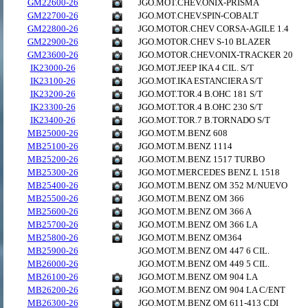
GM22600-26
JGO.MOT.CHEV.ONIX-PRISMA
GM22700-26
JGO.MOT.CHEV.SPIN-COBALT
GM22800-26
JGO.MOTOR.CHEV CORSA-AGILE 1.4
GM22900-26
JGO.MOTOR.CHEV S-10 BLAZER
GM23600-26
JGO.MOTOR.CHEV.ONIX-TRACKER 20
IK23000-26
JGO.MOT.JEEP IKA 4 CIL. S/T
IK23100-26
JGO.MOT.IKA ESTANCIERA S/T
IK23200-26
JGO.MOT.TOR.4 B.OHC 181 S/T
IK23300-26
JGO.MOT.TOR.4 B.OHC 230 S/T
IK23400-26
JGO.MOT.TOR.7 B.TORNADO S/T
MB25000-26
JGO.MOT.M.BENZ 608
MB25100-26
JGO.MOT.M.BENZ 1114
MB25200-26
JGO.MOT.M.BENZ 1517 TURBO
MB25300-26
JGO.MOT.MERCEDES BENZ L 1518
MB25400-26
JGO.MOT.M.BENZ OM 352 M/NUEVO
MB25500-26
JGO.MOT.M.BENZ OM 366
MB25600-26
JGO.MOT.M.BENZ OM 366 A
MB25700-26
JGO.MOT.M.BENZ OM 366 LA
MB25800-26
JGO.MOT.M.BENZ OM364
MB25900-26
JGO.MOT.M.BENZ OM 447 6 CIL.
MB26000-26
JGO.MOT.M.BENZ OM 449 5 CIL.
MB26100-26
JGO.MOT.M.BENZ OM 904 LA
MB26200-26
JGO.MOT.M.BENZ OM 904 LA C/ENT
MB26300-26
JGO.MOT.M.BENZ OM 611-413 CDI