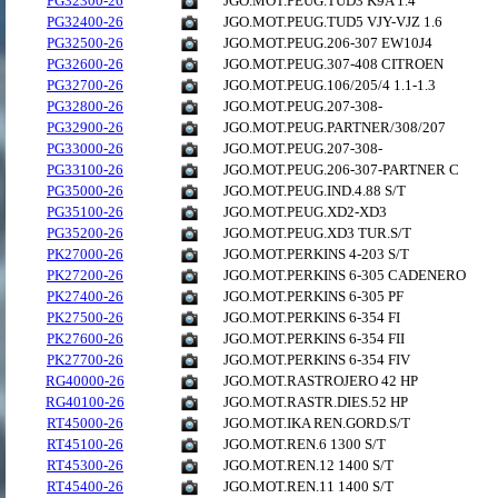
PG32300-26
JGO.MOT.PEUG.TUD3 K9A 1.4
PG32400-26
JGO.MOT.PEUG.TUD5 VJY-VJZ 1.6
PG32500-26
JGO.MOT.PEUG.206-307 EW10J4
PG32600-26
JGO.MOT.PEUG.307-408 CITROEN
PG32700-26
JGO.MOT.PEUG.106/205/4 1.1-1.3
PG32800-26
JGO.MOT.PEUG.207-308-
PG32900-26
JGO.MOT.PEUG.PARTNER/308/207
PG33000-26
JGO.MOT.PEUG.207-308-
PG33100-26
JGO.MOT.PEUG.206-307-PARTNER C
PG35000-26
JGO.MOT.PEUG.IND.4.88 S/T
PG35100-26
JGO.MOT.PEUG.XD2-XD3
PG35200-26
JGO.MOT.PEUG.XD3 TUR.S/T
PK27000-26
JGO.MOT.PERKINS 4-203 S/T
PK27200-26
JGO.MOT.PERKINS 6-305 CADENERO
PK27400-26
JGO.MOT.PERKINS 6-305 PF
PK27500-26
JGO.MOT.PERKINS 6-354 FI
PK27600-26
JGO.MOT.PERKINS 6-354 FII
PK27700-26
JGO.MOT.PERKINS 6-354 FIV
RG40000-26
JGO.MOT.RASTROJERO 42 HP
RG40100-26
JGO.MOT.RASTR.DIES.52 HP
RT45000-26
JGO.MOT.IKA REN.GORD.S/T
RT45100-26
JGO.MOT.REN.6 1300 S/T
RT45300-26
JGO.MOT.REN.12 1400 S/T
RT45400-26
JGO.MOT.REN.11 1400 S/T