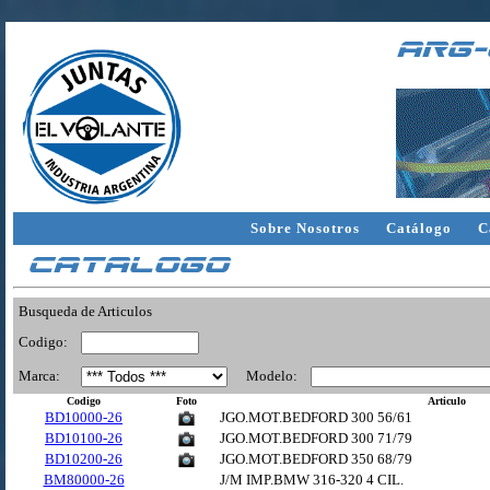
arg-
Sobre Nosotros
Catálogo
C
Catalogo
Busqueda de Articulos
Codigo:
Marca:
Modelo:
Codigo
Foto
Articulo
BD10000-26
JGO.MOT.BEDFORD 300 56/61
BD10100-26
JGO.MOT.BEDFORD 300 71/79
BD10200-26
JGO.MOT.BEDFORD 350 68/79
BM80000-26
J/M IMP.BMW 316-320 4 CIL.