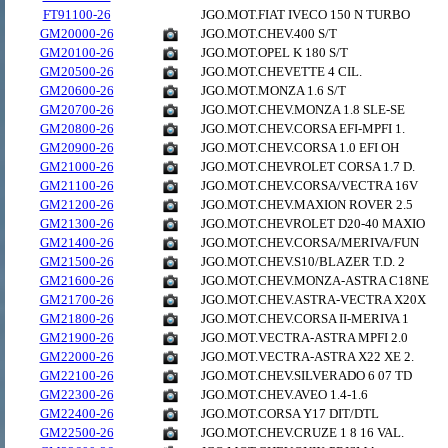
FT91100-26
JGO.MOT.FIAT IVECO 150 N TURBO
GM20000-26
JGO.MOT.CHEV.400 S/T
GM20100-26
JGO.MOT.OPEL K 180 S/T
GM20500-26
JGO.MOT.CHEVETTE 4 CIL.
GM20600-26
JGO.MOT.MONZA 1.6 S/T
GM20700-26
JGO.MOT.CHEV.MONZA 1.8 SLE-SE
GM20800-26
JGO.MOT.CHEV.CORSA EFI-MPFI 1.
GM20900-26
JGO.MOT.CHEV.CORSA 1.0 EFI OH
GM21000-26
JGO.MOT.CHEVROLET CORSA 1.7 D.
GM21100-26
JGO.MOT.CHEV.CORSA/VECTRA 16V
GM21200-26
JGO.MOT.CHEV.MAXION ROVER 2.5
GM21300-26
JGO.MOT.CHEVROLET D20-40 MAXIO
GM21400-26
JGO.MOT.CHEV.CORSA/MERIVA/FUN
GM21500-26
JGO.MOT.CHEV.S10/BLAZER T.D. 2
GM21600-26
JGO.MOT.CHEV.MONZA-ASTRA C18NE
GM21700-26
JGO.MOT.CHEV.ASTRA-VECTRA X20X
GM21800-26
JGO.MOT.CHEV.CORSA II-MERIVA 1
GM21900-26
JGO.MOT.VECTRA-ASTRA MPFI 2.0
GM22000-26
JGO.MOT.VECTRA-ASTRA X22 XE 2.
GM22100-26
JGO.MOT.CHEV.SILVERADO 6 07 TD
GM22300-26
JGO.MOT.CHEV.AVEO 1.4-1.6
GM22400-26
JGO.MOT.CORSA Y17 DIT/DTL
GM22500-26
JGO.MOT.CHEV.CRUZE 1 8 16 VAL.