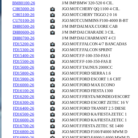
BM80100-26
J/M IMP.BMW 320-520 6 CIL.
CH65000-26
JGO.MOT.CHERY QQ 1100 4 CIL.
CH65100-26
JGO.MOT.CHERY TIGGO 2 0 16
CU70100-26
JGO.MOT.CUMMINS F100-4000 B-BT
DH80500-26
J/M IMP.DAI.MAX.CUORE CAB
DH80600-26
J/M IMP.DAI.CHARADE 3 CIL.
DH80700-26
J/M IMP.DAI.CHARMANT 4 CI
FD15200-26
JGO.MOT.F.FALCON 4/7 BANCADAS
FD15300-26
JGO.MOT.F.FALCON SPRINT
FD15400-26
JGO.MOT.F.F-100-350-FAS.I
FD15500-26
JGO.MOT.F.F-100-350-FAS.II
FD15600-26
JGO.MOT.F.TAUNUS 2000CC
FD15800-26
JGO.MOT.FORD SIERRA 1.6
FD15900-26
JGO.MOT.FORD ESCORT 1.6 CHT
FD16000-26
JGO.MOT.FORD MAX ECONO
FD16100-26
JGO.MOT.FORD FIESTA 1300
FD16200-26
JGO.MOT.F.FIESTA/MONDEO/ESCORT
FD16300-26
JGO.MOT.FORD ESCORT ZETEC 16 V
FD16400-26
JGO.MOT.FORD TRANSIT 2.5 DIESE
FD16500-26
JGO.MOT.FORD KA/FIESTA ZETEC 1
FD16600-26
JGO.MOT.FORD KA/FIESTA ZETEC 1
FD16700-26
JGO.MOT.F.FIESTA ZETEC SE 1400
FD16800-26
JGO.MOT.FORD F100/F4000 MWM D
FD16900-26
JGO.MOT.FORD F4000/14000 MWM D