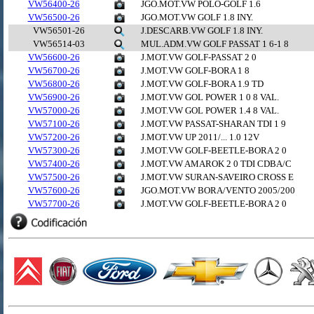
VW56400-26
JGO.MOT.VW POLO-GOLF 1.6
VW56500-26
JGO.MOT.VW GOLF 1.8 INY.
VW56501-26
J.DESCARB.VW GOLF 1.8 INY.
VW56514-03
MUL.ADM.VW GOLF PASSAT 1 6-1 8
VW56600-26
J.MOT.VW GOLF-PASSAT 2 0
VW56700-26
J.MOT.VW GOLF-BORA 1 8
VW56800-26
J.MOT.VW GOLF-BORA 1.9 TD
VW56900-26
J.MOT.VW GOL POWER 1 0 8 VAL.
VW57000-26
J.MOT.VW GOL POWER 1.4 8 VAL.
VW57100-26
J.MOT.VW PASSAT-SHARAN TDI 1 9
VW57200-26
J.MOT.VW UP 2011/... 1.0 12V
VW57300-26
J.MOT.VW GOLF-BEETLE-BORA 2 0
VW57400-26
J.MOT.VW AMAROK 2 0 TDI CDBA/C
VW57500-26
J.MOT.VW SURAN-SAVEIRO CROSS E
VW57600-26
JGO.MOT.VW BORA/VENTO 2005/200
VW57700-26
J.MOT.VW GOLF-BEETLE-BORA 2 0