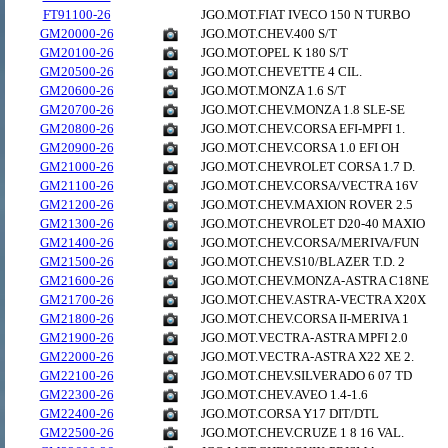
FT91100-26
JGO.MOT.FIAT IVECO 150 N TURBO
GM20000-26
JGO.MOT.CHEV.400 S/T
GM20100-26
JGO.MOT.OPEL K 180 S/T
GM20500-26
JGO.MOT.CHEVETTE 4 CIL.
GM20600-26
JGO.MOT.MONZA 1.6 S/T
GM20700-26
JGO.MOT.CHEV.MONZA 1.8 SLE-SE
GM20800-26
JGO.MOT.CHEV.CORSA EFI-MPFI 1.
GM20900-26
JGO.MOT.CHEV.CORSA 1.0 EFI OH
GM21000-26
JGO.MOT.CHEVROLET CORSA 1.7 D.
GM21100-26
JGO.MOT.CHEV.CORSA/VECTRA 16V
GM21200-26
JGO.MOT.CHEV.MAXION ROVER 2.5
GM21300-26
JGO.MOT.CHEVROLET D20-40 MAXIO
GM21400-26
JGO.MOT.CHEV.CORSA/MERIVA/FUN
GM21500-26
JGO.MOT.CHEV.S10/BLAZER T.D. 2
GM21600-26
JGO.MOT.CHEV.MONZA-ASTRA C18NE
GM21700-26
JGO.MOT.CHEV.ASTRA-VECTRA X20X
GM21800-26
JGO.MOT.CHEV.CORSA II-MERIVA 1
GM21900-26
JGO.MOT.VECTRA-ASTRA MPFI 2.0
GM22000-26
JGO.MOT.VECTRA-ASTRA X22 XE 2.
GM22100-26
JGO.MOT.CHEV.SILVERADO 6 07 TD
GM22300-26
JGO.MOT.CHEV.AVEO 1.4-1.6
GM22400-26
JGO.MOT.CORSA Y17 DIT/DTL
GM22500-26
JGO.MOT.CHEV.CRUZE 1 8 16 VAL.