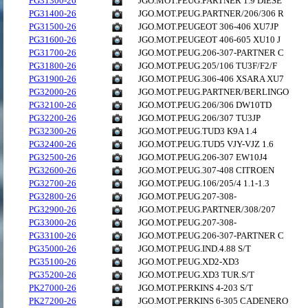
PG31300-26
JGO.MOT.PEUG.PARTNER 1.9 DIESE
PG31400-26
JGO.MOT.PEUG.PARTNER/206/306 R
PG31500-26
JGO.MOT.PEUGEOT 306-406 XU7JP
PG31600-26
JGO.MOT.PEUGEOT 406-605 XU10 J
PG31700-26
JGO.MOT.PEUG.206-307-PARTNER C
PG31800-26
JGO.MOT.PEUG.205/106 TU3F/F2/F
PG31900-26
JGO.MOT.PEUG.306-406 XSARA XU7
PG32000-26
JGO.MOT.PEUG.PARTNER/BERLINGO
PG32100-26
JGO.MOT.PEUG.206/306 DW10TD
PG32200-26
JGO.MOT.PEUG.206/307 TU3JP
PG32300-26
JGO.MOT.PEUG.TUD3 K9A 1.4
PG32400-26
JGO.MOT.PEUG.TUD5 VJY-VJZ 1.6
PG32500-26
JGO.MOT.PEUG.206-307 EW10J4
PG32600-26
JGO.MOT.PEUG.307-408 CITROEN
PG32700-26
JGO.MOT.PEUG.106/205/4 1.1-1.3
PG32800-26
JGO.MOT.PEUG.207-308-
PG32900-26
JGO.MOT.PEUG.PARTNER/308/207
PG33000-26
JGO.MOT.PEUG.207-308-
PG33100-26
JGO.MOT.PEUG.206-307-PARTNER C
PG35000-26
JGO.MOT.PEUG.IND.4.88 S/T
PG35100-26
JGO.MOT.PEUG.XD2-XD3
PG35200-26
JGO.MOT.PEUG.XD3 TUR.S/T
PK27000-26
JGO.MOT.PERKINS 4-203 S/T
PK27200-26
JGO.MOT.PERKINS 6-305 CADENERO