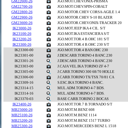
GM22600-26
JGO.MOT.CHEV.ONIX-PRISMA
GM22700-26
JGO.MOT.CHEV.SPIN-COBALT
GM22800-26
JGO.MOTOR.CHEV CORSA-AGILE 1.4
GM22900-26
JGO.MOTOR.CHEV S-10 BLAZER
GM23600-26
JGO.MOTOR.CHEV.ONIX-TRACKER 20
IK23000-26
JGO.MOT.JEEP IKA 4 CIL. S/T
IK23100-26
JGO.MOT.IKA ESTANCIERA S/T
IK23200-26
JGO.MOT.TOR.4 B.OHC 181 S/T
IK23300-26
JGO.MOT.TOR.4 B.OHC 230 S/T
IK23300-00
JGO.MOT.TOR.4 BAN.OHC 230
IK23301-00
J.DESCARB.TORINO 4 BANC.230
IK23301-26
J.DESCARB.TORINO 4 BANC.230
IK23303-00
J.CAJA VEL.IKA TORINO ZF 4-7
IK23305-00
J.CARB.TORINO 300 68/70 HOLLE
IK23306-00
J.CARB.TORINO TX/TSX 70/81 CA
IK23309-16
S.ESC.IKA TORINO 4 BANC.
IK23314-15
MUL.ADM.TORINO 4-7 BDS.
IK23314-16
MUL.ADM.TORINO 4-7 BDS.
IK23370-03
BASE CARB.TORINO 2 BOCAS
IK23400-26
JGO.MOT.TOR.7 B.TORNADO S/T
MB25000-26
JGO.MOT.M.BENZ 608
MB25100-26
JGO.MOT.M.BENZ 1114
MB25200-26
JGO.MOT.M.BENZ 1517 TURBO
MB25300-26
JGO.MOT.MERCEDES BENZ L 1518