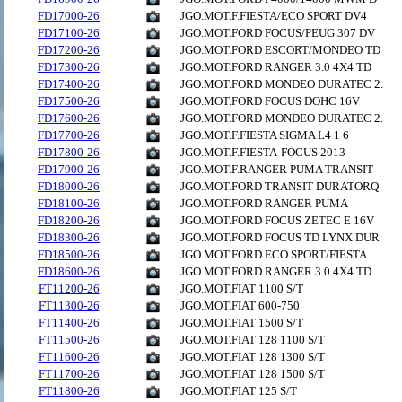
FD17000-26
JGO.MOT.F.FIESTA/ECO SPORT DV4
FD17100-26
JGO.MOT.FORD FOCUS/PEUG.307 DV
FD17200-26
JGO.MOT.FORD ESCORT/MONDEO TD
FD17300-26
JGO.MOT.FORD RANGER 3.0 4X4 TD
FD17400-26
JGO.MOT.FORD MONDEO DURATEC 2.
FD17500-26
JGO.MOT.FORD FOCUS DOHC 16V
FD17600-26
JGO.MOT.FORD MONDEO DURATEC 2.
FD17700-26
JGO.MOT.F.FIESTA SIGMA L4 1 6
FD17800-26
JGO.MOT.F.FIESTA-FOCUS 2013
FD17900-26
JGO.MOT.F.RANGER PUMA TRANSIT
FD18000-26
JGO.MOT.FORD TRANSIT DURATORQ
FD18100-26
JGO.MOT.FORD RANGER PUMA
FD18200-26
JGO.MOT.FORD FOCUS ZETEC E 16V
FD18300-26
JGO.MOT.FORD FOCUS TD LYNX DUR
FD18500-26
JGO.MOT.FORD ECO SPORT/FIESTA
FD18600-26
JGO.MOT.FORD RANGER 3.0 4X4 TD
FT11200-26
JGO.MOT.FIAT 1100 S/T
FT11300-26
JGO.MOT.FIAT 600-750
FT11400-26
JGO.MOT.FIAT 1500 S/T
FT11500-26
JGO.MOT.FIAT 128 1100 S/T
FT11600-26
JGO.MOT.FIAT 128 1300 S/T
FT11700-26
JGO.MOT.FIAT 128 1500 S/T
FT11800-26
JGO.MOT.FIAT 125 S/T