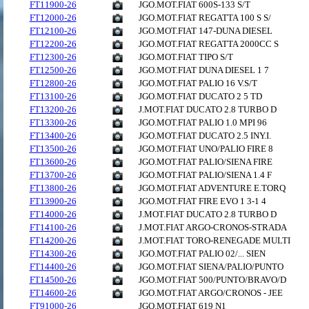
FT11900-26
JGO.MOT.FIAT 600S-133 S/T
FT12000-26
JGO.MOT.FIAT REGATTA 100 S S/
FT12100-26
JGO.MOT.FIAT 147-DUNA DIESEL
FT12200-26
JGO.MOT.FIAT REGATTA 2000CC S
FT12300-26
JGO.MOT.FIAT TIPO S/T
FT12500-26
JGO.MOT.FIAT DUNA DIESEL 1 7
FT12800-26
JGO.MOT.FIAT PALIO 16 V.S/T
FT13100-26
JGO.MOT.FIAT DUCATO 2 5 TD
FT13200-26
J.MOT.FIAT DUCATO 2.8 TURBO D
FT13300-26
JGO.MOT.FIAT PALIO 1.0 MPI 96
FT13400-26
JGO.MOT.FIAT DUCATO 2.5 INY.I.
FT13500-26
JGO.MOT.FIAT UNO/PALIO FIRE 8
FT13600-26
JGO.MOT.FIAT PALIO/SIENA FIRE
FT13700-26
JGO.MOT.FIAT PALIO/SIENA 1.4 F
FT13800-26
JGO.MOT.FIAT ADVENTURE E.TORQ
FT13900-26
JGO.MOT.FIAT FIRE EVO 1 3-1 4
FT14000-26
J.MOT.FIAT DUCATO 2.8 TURBO D
FT14100-26
J.MOT.FIAT ARGO-CRONOS-STRADA
FT14200-26
J.MOT.FIAT TORO-RENEGADE MULTI
FT14300-26
JGO.MOT.FIAT PALIO 02/... SIEN
FT14400-26
JGO.MOT.FIAT SIENA/PALIO/PUNTO
FT14500-26
JGO.MOT.FIAT 500/PUNTO/BRAVO/D
FT14600-26
JGO.MOT.FIAT ARGO/CRONOS - JEE
FT91000-26
JGO.MOT.FIAT 619 N1