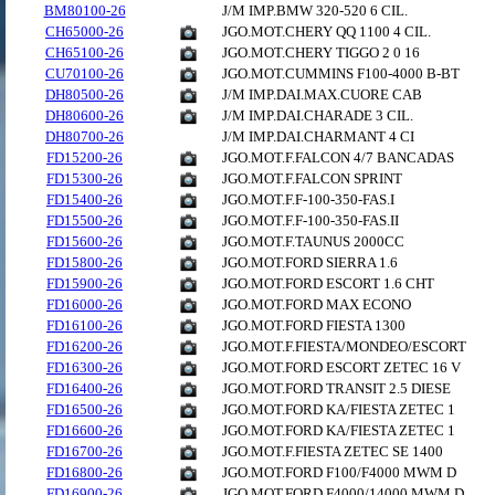
BM80100-26
J/M IMP.BMW 320-520 6 CIL.
CH65000-26
JGO.MOT.CHERY QQ 1100 4 CIL.
CH65100-26
JGO.MOT.CHERY TIGGO 2 0 16
CU70100-26
JGO.MOT.CUMMINS F100-4000 B-BT
DH80500-26
J/M IMP.DAI.MAX.CUORE CAB
DH80600-26
J/M IMP.DAI.CHARADE 3 CIL.
DH80700-26
J/M IMP.DAI.CHARMANT 4 CI
FD15200-26
JGO.MOT.F.FALCON 4/7 BANCADAS
FD15300-26
JGO.MOT.F.FALCON SPRINT
FD15400-26
JGO.MOT.F.F-100-350-FAS.I
FD15500-26
JGO.MOT.F.F-100-350-FAS.II
FD15600-26
JGO.MOT.F.TAUNUS 2000CC
FD15800-26
JGO.MOT.FORD SIERRA 1.6
FD15900-26
JGO.MOT.FORD ESCORT 1.6 CHT
FD16000-26
JGO.MOT.FORD MAX ECONO
FD16100-26
JGO.MOT.FORD FIESTA 1300
FD16200-26
JGO.MOT.F.FIESTA/MONDEO/ESCORT
FD16300-26
JGO.MOT.FORD ESCORT ZETEC 16 V
FD16400-26
JGO.MOT.FORD TRANSIT 2.5 DIESE
FD16500-26
JGO.MOT.FORD KA/FIESTA ZETEC 1
FD16600-26
JGO.MOT.FORD KA/FIESTA ZETEC 1
FD16700-26
JGO.MOT.F.FIESTA ZETEC SE 1400
FD16800-26
JGO.MOT.FORD F100/F4000 MWM D
FD16900-26
JGO.MOT.FORD F4000/14000 MWM D