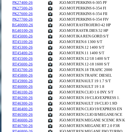
PK27400-26
JGO.MOT.PERKINS 6-305 PF
PK27500-26
JGO.MOT.PERKINS 6-354 FI
PK27600-26
JGO.MOT.PERKINS 6-354 FII
PK27700-26
JGO.MOT.PERKINS 6-354 FIV
RG40000-26
JGO.MOT.RASTROJERO 42 HP
RG40100-26
JGO.MOT.RASTR.DIES.52 HP
RT45000-26
JGO.MOT.IKA REN.GORD.S/T
RT45100-26
JGO.MOT.REN.6 1300 S/T
RT45300-26
JGO.MOT.REN.12 1400 S/T
RT45400-26
JGO.MOT.REN.11 1400 S/T
RT45500-26
JGO.MOT.REN.12/18 1400 S/T
RT45600-26
JGO.MOT.REN.12-18 1600 S/T
RT45700-26
JGO.MOT.REN.18 TRAFIC 2000
RT45800-26
JGO.MOT.REN.TRAFIC DIESEL
RT45900-26
JGO.MOT.RENAULT 19 1.7 S/T
RT46000-26
JGO.MOT.RENAULT 19 1.8
RT46100-26
JGO.MOT.REN.CLIO 1.6 INY. S/T
RT46200-26
JGO.MOT.REN.19/CLIO/EXPRESS 1.
RT46300-26
JGO.MOT.RENAULT 19/CLIO 1.9D
RT46400-26
JGO.MOT.REN.CLIO/19/EXPRESS EN
RT46500-26
JGO.MOT.REN.CLIO II/MEGANE/SCE
RT46600-26
JGO.MOT.REN.MEGANE SCENIC RN K
RT46700-26
JGO.MOT.REN.MEGANE RT 2.0 F3R
RT46800-26
JGO.MOT.REN.MEGANE F9Q TURBO