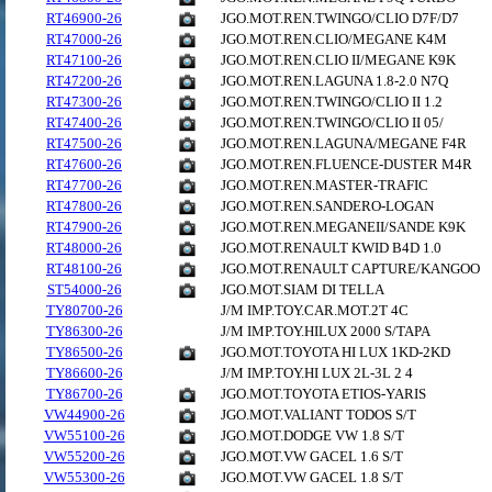
RT46900-26
JGO.MOT.REN.TWINGO/CLIO D7F/D7
RT47000-26
JGO.MOT.REN.CLIO/MEGANE K4M
RT47100-26
JGO.MOT.REN.CLIO II/MEGANE K9K
RT47200-26
JGO.MOT.REN.LAGUNA 1.8-2.0 N7Q
RT47300-26
JGO.MOT.REN.TWINGO/CLIO II 1.2
RT47400-26
JGO.MOT.REN.TWINGO/CLIO II 05/
RT47500-26
JGO.MOT.REN.LAGUNA/MEGANE F4R
RT47600-26
JGO.MOT.REN.FLUENCE-DUSTER M4R
RT47700-26
JGO.MOT.REN.MASTER-TRAFIC
RT47800-26
JGO.MOT.REN.SANDERO-LOGAN
RT47900-26
JGO.MOT.REN.MEGANEII/SANDE K9K
RT48000-26
JGO.MOT.RENAULT KWID B4D 1.0
RT48100-26
JGO.MOT.RENAULT CAPTURE/KANGOO
ST54000-26
JGO.MOT.SIAM DI TELLA
TY80700-26
J/M IMP.TOY.CAR.MOT.2T 4C
TY86300-26
J/M IMP.TOY.HILUX 2000 S/TAPA
TY86500-26
JGO.MOT.TOYOTA HI LUX 1KD-2KD
TY86600-26
J/M IMP.TOY.HI LUX 2L-3L 2 4
TY86700-26
JGO.MOT.TOYOTA ETIOS-YARIS
VW44900-26
JGO.MOT.VALIANT TODOS S/T
VW55100-26
JGO.MOT.DODGE VW 1.8 S/T
VW55200-26
JGO.MOT.VW GACEL 1.6 S/T
VW55300-26
JGO.MOT.VW GACEL 1.8 S/T