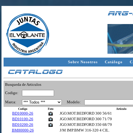
arg-
Sobre Nosotros
Catálogo
C
Catalogo
Busqueda de Articulos
Codigo:
Marca:
Modelo:
Codigo
Foto
Articulo
BD10000-26
JGO.MOT.BEDFORD 300 56/61
BD10100-26
JGO.MOT.BEDFORD 300 71/79
BD10200-26
JGO.MOT.BEDFORD 350 68/79
BM80000-26
J/M IMP.BMW 316-320 4 CIL.