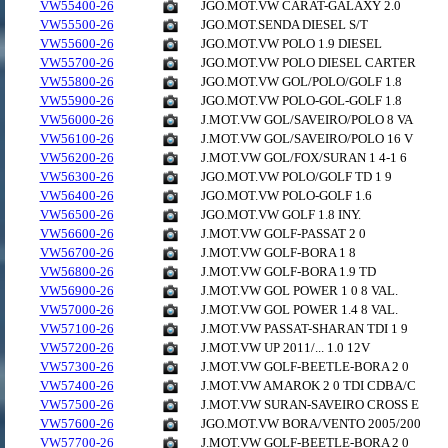
VW55400-26
JGO.MOT.VW CARAT-GALAXY 2.0
VW55500-26
JGO.MOT.SENDA DIESEL S/T
VW55600-26
JGO.MOT.VW POLO 1.9 DIESEL
VW55700-26
JGO.MOT.VW POLO DIESEL CARTER
VW55800-26
JGO.MOT.VW GOL/POLO/GOLF 1.8
VW55900-26
JGO.MOT.VW POLO-GOL-GOLF 1.8
VW56000-26
J.MOT.VW GOL/SAVEIRO/POLO 8 VA
VW56100-26
J.MOT.VW GOL/SAVEIRO/POLO 16 V
VW56200-26
J.MOT.VW GOL/FOX/SURAN 1 4-1 6
VW56300-26
JGO.MOT.VW POLO/GOLF TD 1 9
VW56400-26
JGO.MOT.VW POLO-GOLF 1.6
VW56500-26
JGO.MOT.VW GOLF 1.8 INY.
VW56600-26
J.MOT.VW GOLF-PASSAT 2 0
VW56700-26
J.MOT.VW GOLF-BORA 1 8
VW56800-26
J.MOT.VW GOLF-BORA 1.9 TD
VW56900-26
J.MOT.VW GOL POWER 1 0 8 VAL.
VW57000-26
J.MOT.VW GOL POWER 1.4 8 VAL.
VW57100-26
J.MOT.VW PASSAT-SHARAN TDI 1 9
VW57200-26
J.MOT.VW UP 2011/... 1.0 12V
VW57300-26
J.MOT.VW GOLF-BEETLE-BORA 2 0
VW57400-26
J.MOT.VW AMAROK 2 0 TDI CDBA/C
VW57500-26
J.MOT.VW SURAN-SAVEIRO CROSS E
VW57600-26
JGO.MOT.VW BORA/VENTO 2005/200
VW57700-26
J.MOT.VW GOLF-BEETLE-BORA 2 0