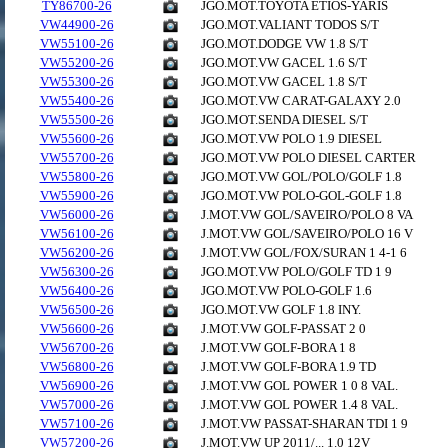
TY86700-26
JGO.MOT.TOYOTA ETIOS-YARIS
VW44900-26
JGO.MOT.VALIANT TODOS S/T
VW55100-26
JGO.MOT.DODGE VW 1.8 S/T
VW55200-26
JGO.MOT.VW GACEL 1.6 S/T
VW55300-26
JGO.MOT.VW GACEL 1.8 S/T
VW55400-26
JGO.MOT.VW CARAT-GALAXY 2.0
VW55500-26
JGO.MOT.SENDA DIESEL S/T
VW55600-26
JGO.MOT.VW POLO 1.9 DIESEL
VW55700-26
JGO.MOT.VW POLO DIESEL CARTER
VW55800-26
JGO.MOT.VW GOL/POLO/GOLF 1.8
VW55900-26
JGO.MOT.VW POLO-GOL-GOLF 1.8
VW56000-26
J.MOT.VW GOL/SAVEIRO/POLO 8 VA
VW56100-26
J.MOT.VW GOL/SAVEIRO/POLO 16 V
VW56200-26
J.MOT.VW GOL/FOX/SURAN 1 4-1 6
VW56300-26
JGO.MOT.VW POLO/GOLF TD 1 9
VW56400-26
JGO.MOT.VW POLO-GOLF 1.6
VW56500-26
JGO.MOT.VW GOLF 1.8 INY.
VW56600-26
J.MOT.VW GOLF-PASSAT 2 0
VW56700-26
J.MOT.VW GOLF-BORA 1 8
VW56800-26
J.MOT.VW GOLF-BORA 1.9 TD
VW56900-26
J.MOT.VW GOL POWER 1 0 8 VAL.
VW57000-26
J.MOT.VW GOL POWER 1.4 8 VAL.
VW57100-26
J.MOT.VW PASSAT-SHARAN TDI 1 9
VW57200-26
J.MOT.VW UP 2011/... 1.0 12V