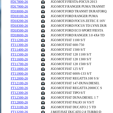
FD17800-26
JGO.MOT.F.FIESTA-FOCUS 2013
FD17900-26
JGO.MOT.F.RANGER PUMA TRANSIT
FD18000-26
JGO.MOT.FORD TRANSIT DURATORQ
FD18100-26
JGO.MOT.FORD RANGER PUMA
FD18200-26
JGO.MOT.FORD FOCUS ZETEC E 16V
FD18300-26
JGO.MOT.FORD FOCUS TD LYNX DUR
FD18500-26
JGO.MOT.FORD ECO SPORT/FIESTA
FD18600-26
JGO.MOT.FORD RANGER 3.0 4X4 TD
FT11200-26
JGO.MOT.FIAT 1100 S/T
FT11300-26
JGO.MOT.FIAT 600-750
FT11400-26
JGO.MOT.FIAT 1500 S/T
FT11500-26
JGO.MOT.FIAT 128 1100 S/T
FT11600-26
JGO.MOT.FIAT 128 1300 S/T
FT11700-26
JGO.MOT.FIAT 128 1500 S/T
FT11800-26
JGO.MOT.FIAT 125 S/T
FT11900-26
JGO.MOT.FIAT 600S-133 S/T
FT12000-26
JGO.MOT.FIAT REGATTA 100 S S/
FT12100-26
JGO.MOT.FIAT 147-DUNA DIESEL
FT12200-26
JGO.MOT.FIAT REGATTA 2000CC S
FT12300-26
JGO.MOT.FIAT TIPO S/T
FT12500-26
JGO.MOT.FIAT DUNA DIESEL 1 7
FT12800-26
JGO.MOT.FIAT PALIO 16 V.S/T
FT13100-26
JGO.MOT.FIAT DUCATO 2 5 TD
FT13200-26
J.MOT.FIAT DUCATO 2.8 TURBO D