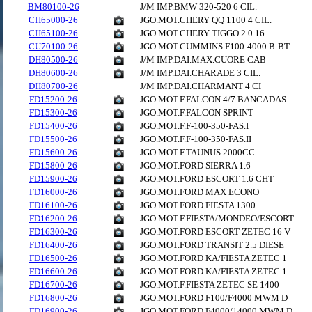
BM80100-26
J/M IMP.BMW 320-520 6 CIL.
CH65000-26
JGO.MOT.CHERY QQ 1100 4 CIL.
CH65100-26
JGO.MOT.CHERY TIGGO 2 0 16
CU70100-26
JGO.MOT.CUMMINS F100-4000 B-BT
DH80500-26
J/M IMP.DAI.MAX.CUORE CAB
DH80600-26
J/M IMP.DAI.CHARADE 3 CIL.
DH80700-26
J/M IMP.DAI.CHARMANT 4 CI
FD15200-26
JGO.MOT.F.FALCON 4/7 BANCADAS
FD15300-26
JGO.MOT.F.FALCON SPRINT
FD15400-26
JGO.MOT.F.F-100-350-FAS.I
FD15500-26
JGO.MOT.F.F-100-350-FAS.II
FD15600-26
JGO.MOT.F.TAUNUS 2000CC
FD15800-26
JGO.MOT.FORD SIERRA 1.6
FD15900-26
JGO.MOT.FORD ESCORT 1.6 CHT
FD16000-26
JGO.MOT.FORD MAX ECONO
FD16100-26
JGO.MOT.FORD FIESTA 1300
FD16200-26
JGO.MOT.F.FIESTA/MONDEO/ESCORT
FD16300-26
JGO.MOT.FORD ESCORT ZETEC 16 V
FD16400-26
JGO.MOT.FORD TRANSIT 2.5 DIESE
FD16500-26
JGO.MOT.FORD KA/FIESTA ZETEC 1
FD16600-26
JGO.MOT.FORD KA/FIESTA ZETEC 1
FD16700-26
JGO.MOT.F.FIESTA ZETEC SE 1400
FD16800-26
JGO.MOT.FORD F100/F4000 MWM D
FD16900-26
JGO.MOT.FORD F4000/14000 MWM D