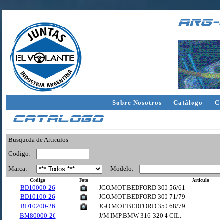
arg-
Sobre Nosotros
Catálogo
C
Catalogo
Busqueda de Articulos
Codigo:
Marca:
Modelo:
Codigo
Foto
Articulo
BD10000-26
JGO.MOT.BEDFORD 300 56/61
BD10100-26
JGO.MOT.BEDFORD 300 71/79
BD10200-26
JGO.MOT.BEDFORD 350 68/79
BM80000-26
J/M IMP.BMW 316-320 4 CIL.