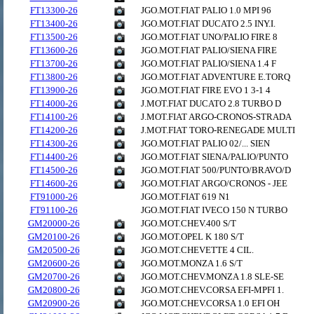
FT13300-26
JGO.MOT.FIAT PALIO 1.0 MPI 96
FT13400-26
JGO.MOT.FIAT DUCATO 2.5 INY.I.
FT13500-26
JGO.MOT.FIAT UNO/PALIO FIRE 8
FT13600-26
JGO.MOT.FIAT PALIO/SIENA FIRE
FT13700-26
JGO.MOT.FIAT PALIO/SIENA 1.4 F
FT13800-26
JGO.MOT.FIAT ADVENTURE E.TORQ
FT13900-26
JGO.MOT.FIAT FIRE EVO 1 3-1 4
FT14000-26
J.MOT.FIAT DUCATO 2.8 TURBO D
FT14100-26
J.MOT.FIAT ARGO-CRONOS-STRADA
FT14200-26
J.MOT.FIAT TORO-RENEGADE MULTI
FT14300-26
JGO.MOT.FIAT PALIO 02/... SIEN
FT14400-26
JGO.MOT.FIAT SIENA/PALIO/PUNTO
FT14500-26
JGO.MOT.FIAT 500/PUNTO/BRAVO/D
FT14600-26
JGO.MOT.FIAT ARGO/CRONOS - JEE
FT91000-26
JGO.MOT.FIAT 619 N1
FT91100-26
JGO.MOT.FIAT IVECO 150 N TURBO
GM20000-26
JGO.MOT.CHEV.400 S/T
GM20100-26
JGO.MOT.OPEL K 180 S/T
GM20500-26
JGO.MOT.CHEVETTE 4 CIL.
GM20600-26
JGO.MOT.MONZA 1.6 S/T
GM20700-26
JGO.MOT.CHEV.MONZA 1.8 SLE-SE
GM20800-26
JGO.MOT.CHEV.CORSA EFI-MPFI 1.
GM20900-26
JGO.MOT.CHEV.CORSA 1.0 EFI OH