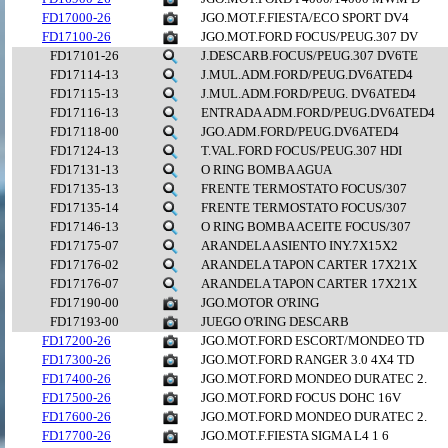
FD17000-26
JGO.MOT.F.FIESTA/ECO SPORT DV4
FD17100-26
JGO.MOT.FORD FOCUS/PEUG.307 DV
FD17101-26
J.DESCARB.FOCUS/PEUG.307 DV6TE
FD17114-13
J.MUL.ADM.FORD/PEUG.DV6ATED4
FD17115-13
J.MUL.ADM.FORD/PEUG. DV6ATED4
FD17116-13
ENTRADA ADM.FORD/PEUG.DV6ATED4
FD17118-00
JGO.ADM.FORD/PEUG.DV6ATED4
FD17124-13
T.VAL.FORD FOCUS/PEUG.307 HDI
FD17131-13
O RING BOMBA AGUA
FD17135-13
FRENTE TERMOSTATO FOCUS/307
FD17135-14
FRENTE TERMOSTATO FOCUS/307
FD17146-13
O RING BOMBA ACEITE FOCUS/307
FD17175-07
ARANDELA ASIENTO INY.7X15X2
FD17176-02
ARANDELA TAPON CARTER 17X21X
FD17176-07
ARANDELA TAPON CARTER 17X21X
FD17190-00
JGO.MOTOR O'RING
FD17193-00
JUEGO O'RING DESCARB
FD17200-26
JGO.MOT.FORD ESCORT/MONDEO TD
FD17300-26
JGO.MOT.FORD RANGER 3.0 4X4 TD
FD17400-26
JGO.MOT.FORD MONDEO DURATEC 2.
FD17500-26
JGO.MOT.FORD FOCUS DOHC 16V
FD17600-26
JGO.MOT.FORD MONDEO DURATEC 2.
FD17700-26
JGO.MOT.F.FIESTA SIGMA L4 1 6