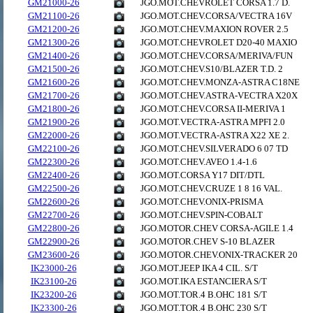
GM21000-26
JGO.MOT.CHEVROLET CORSA 1.7 D.
GM21100-26
JGO.MOT.CHEV.CORSA/VECTRA 16V
GM21200-26
JGO.MOT.CHEV.MAXION ROVER 2.5
GM21300-26
JGO.MOT.CHEVROLET D20-40 MAXIO
GM21400-26
JGO.MOT.CHEV.CORSA/MERIVA/FUN
GM21500-26
JGO.MOT.CHEV.S10/BLAZER T.D. 2
GM21600-26
JGO.MOT.CHEV.MONZA-ASTRA C18NE
GM21700-26
JGO.MOT.CHEV.ASTRA-VECTRA X20X
GM21800-26
JGO.MOT.CHEV.CORSA II-MERIVA 1
GM21900-26
JGO.MOT.VECTRA-ASTRA MPFI 2.0
GM22000-26
JGO.MOT.VECTRA-ASTRA X22 XE 2.
GM22100-26
JGO.MOT.CHEV.SILVERADO 6 07 TD
GM22300-26
JGO.MOT.CHEV.AVEO 1.4-1.6
GM22400-26
JGO.MOT.CORSA Y17 DIT/DTL
GM22500-26
JGO.MOT.CHEV.CRUZE 1 8 16 VAL.
GM22600-26
JGO.MOT.CHEV.ONIX-PRISMA
GM22700-26
JGO.MOT.CHEV.SPIN-COBALT
GM22800-26
JGO.MOTOR.CHEV CORSA-AGILE 1.4
GM22900-26
JGO.MOTOR.CHEV S-10 BLAZER
GM23600-26
JGO.MOTOR.CHEV.ONIX-TRACKER 20
IK23000-26
JGO.MOT.JEEP IKA 4 CIL. S/T
IK23100-26
JGO.MOT.IKA ESTANCIERA S/T
IK23200-26
JGO.MOT.TOR.4 B.OHC 181 S/T
IK23300-26
JGO.MOT.TOR.4 B.OHC 230 S/T