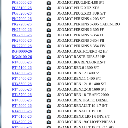
PG35000-26
JGO.MOT.PEUG.IND.4.88 S/T
PG35100-26
JGO.MOT.PEUG.XD2-XD3
PG35200-26
JGO.MOT.PEUG.XD3 TUR.S/T
PK27000-26
JGO.MOT.PERKINS 4-203 S/T
PK27200-26
JGO.MOT.PERKINS 6-305 CADENERO
PK27400-26
JGO.MOT.PERKINS 6-305 PF
PK27500-26
JGO.MOT.PERKINS 6-354 FI
PK27600-26
JGO.MOT.PERKINS 6-354 FII
PK27700-26
JGO.MOT.PERKINS 6-354 FIV
RG40000-26
JGO.MOT.RASTROJERO 42 HP
RG40100-26
JGO.MOT.RASTR.DIES.52 HP
RT45000-26
JGO.MOT.IKA REN.GORD.S/T
RT45100-26
JGO.MOT.REN.6 1300 S/T
RT45300-26
JGO.MOT.REN.12 1400 S/T
RT45400-26
JGO.MOT.REN.11 1400 S/T
RT45500-26
JGO.MOT.REN.12/18 1400 S/T
RT45600-26
JGO.MOT.REN.12-18 1600 S/T
RT45700-26
JGO.MOT.REN.18 TRAFIC 2000
RT45800-26
JGO.MOT.REN.TRAFIC DIESEL
RT45900-26
JGO.MOT.RENAULT 19 1.7 S/T
RT46000-26
JGO.MOT.RENAULT 19 1.8
RT46100-26
JGO.MOT.REN.CLIO 1.6 INY. S/T
RT46200-26
JGO.MOT.REN.19/CLIO/EXPRESS 1.
RT46300-26
JGO.MOT.RENAULT 19/CLIO 1.9D