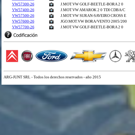
VW57300-26
J.MOT.VW GOLF-BEETLE-BORA 2 0
VW57400-26
J.MOT.VW AMAROK 2 0 TDI CDBA/C
VW57500-26
J.MOT.VW SURAN-SAVEIRO CROSS E
VW57600-26
JGO.MOT.VW BORA/VENTO 2005/200
VW57700-26
J.MOT.VW GOLF-BEETLE-BORA 2 0
ARG-JUNT SRL - Todos los derechos reservados - año 2015