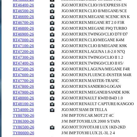
RT46400-26
JGO.MOT.REN.CLIO/19/EXPRESS EN
RT46500-26
JGO.MOT.REN.CLIO II/MEGANE/SCE
RT46600-26
JGO.MOT.REN.MEGANE SCENIC RN K
RT46700-26
JGO.MOT.REN.MEGANE RT 2.0 F3R
RT46800-26
JGO.MOT.REN.MEGANE F9Q TURBO
RT46900-26
JGO.MOT.REN.TWINGO/CLIO D7F/D7
RT47000-26
JGO.MOT.REN.CLIO/MEGANE K4M
RT47100-26
JGO.MOT.REN.CLIO II/MEGANE K9K
RT47200-26
JGO.MOT.REN.LAGUNA 1.8-2.0 N7Q
RT47300-26
JGO.MOT.REN.TWINGO/CLIO II 1.2
RT47400-26
JGO.MOT.REN.TWINGO/CLIO II 05/
RT47500-26
JGO.MOT.REN.LAGUNA/MEGANE F4R
RT47600-26
JGO.MOT.REN.FLUENCE-DUSTER M4R
RT47700-26
JGO.MOT.REN.MASTER-TRAFIC
RT47800-26
JGO.MOT.REN.SANDERO-LOGAN
RT47900-26
JGO.MOT.REN.MEGANEII/SANDE K9K
RT48000-26
JGO.MOT.RENAULT KWID B4D 1.0
RT48100-26
JGO.MOT.RENAULT CAPTURE/KANGOO
ST54000-26
JGO.MOT.SIAM DI TELLA
TY80700-26
J/M IMP.TOY.CAR.MOT.2T 4C
TY86300-26
J/M IMP.TOY.HILUX 2000 S/TAPA
TY86500-26
JGO.MOT.TOYOTA HI LUX 1KD-2KD
TY86600-26
J/M IMP.TOY.HI LUX 2L-3L 2 4