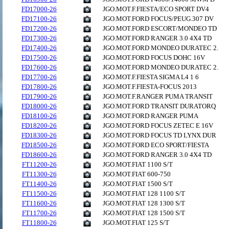
FD17000-26
JGO.MOT.F.FIESTA/ECO SPORT DV4
FD17100-26
JGO.MOT.FORD FOCUS/PEUG.307 DV
FD17200-26
JGO.MOT.FORD ESCORT/MONDEO TD
FD17300-26
JGO.MOT.FORD RANGER 3.0 4X4 TD
FD17400-26
JGO.MOT.FORD MONDEO DURATEC 2.
FD17500-26
JGO.MOT.FORD FOCUS DOHC 16V
FD17600-26
JGO.MOT.FORD MONDEO DURATEC 2.
FD17700-26
JGO.MOT.F.FIESTA SIGMA L4 1 6
FD17800-26
JGO.MOT.F.FIESTA-FOCUS 2013
FD17900-26
JGO.MOT.F.RANGER PUMA TRANSIT
FD18000-26
JGO.MOT.FORD TRANSIT DURATORQ
FD18100-26
JGO.MOT.FORD RANGER PUMA
FD18200-26
JGO.MOT.FORD FOCUS ZETEC E 16V
FD18300-26
JGO.MOT.FORD FOCUS TD LYNX DUR
FD18500-26
JGO.MOT.FORD ECO SPORT/FIESTA
FD18600-26
JGO.MOT.FORD RANGER 3.0 4X4 TD
FT11200-26
JGO.MOT.FIAT 1100 S/T
FT11300-26
JGO.MOT.FIAT 600-750
FT11400-26
JGO.MOT.FIAT 1500 S/T
FT11500-26
JGO.MOT.FIAT 128 1100 S/T
FT11600-26
JGO.MOT.FIAT 128 1300 S/T
FT11700-26
JGO.MOT.FIAT 128 1500 S/T
FT11800-26
JGO.MOT.FIAT 125 S/T