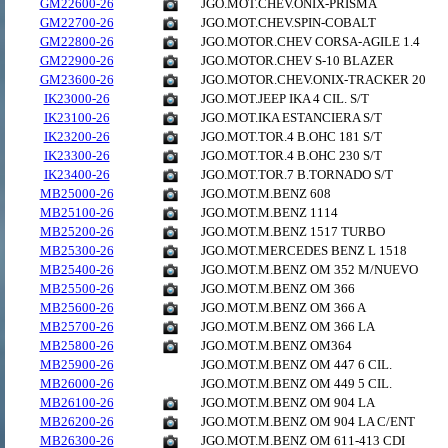
GM22600-26
JGO.MOT.CHEV.ONIX-PRISMA
GM22700-26
JGO.MOT.CHEV.SPIN-COBALT
GM22800-26
JGO.MOTOR.CHEV CORSA-AGILE 1.4
GM22900-26
JGO.MOTOR.CHEV S-10 BLAZER
GM23600-26
JGO.MOTOR.CHEV.ONIX-TRACKER 20
IK23000-26
JGO.MOT.JEEP IKA 4 CIL. S/T
IK23100-26
JGO.MOT.IKA ESTANCIERA S/T
IK23200-26
JGO.MOT.TOR.4 B.OHC 181 S/T
IK23300-26
JGO.MOT.TOR.4 B.OHC 230 S/T
IK23400-26
JGO.MOT.TOR.7 B.TORNADO S/T
MB25000-26
JGO.MOT.M.BENZ 608
MB25100-26
JGO.MOT.M.BENZ 1114
MB25200-26
JGO.MOT.M.BENZ 1517 TURBO
MB25300-26
JGO.MOT.MERCEDES BENZ L 1518
MB25400-26
JGO.MOT.M.BENZ OM 352 M/NUEVO
MB25500-26
JGO.MOT.M.BENZ OM 366
MB25600-26
JGO.MOT.M.BENZ OM 366 A
MB25700-26
JGO.MOT.M.BENZ OM 366 LA
MB25800-26
JGO.MOT.M.BENZ OM364
MB25900-26
JGO.MOT.M.BENZ OM 447 6 CIL.
MB26000-26
JGO.MOT.M.BENZ OM 449 5 CIL.
MB26100-26
JGO.MOT.M.BENZ OM 904 LA
MB26200-26
JGO.MOT.M.BENZ OM 904 LA C/ENT
MB26300-26
JGO.MOT.M.BENZ OM 611-413 CDI