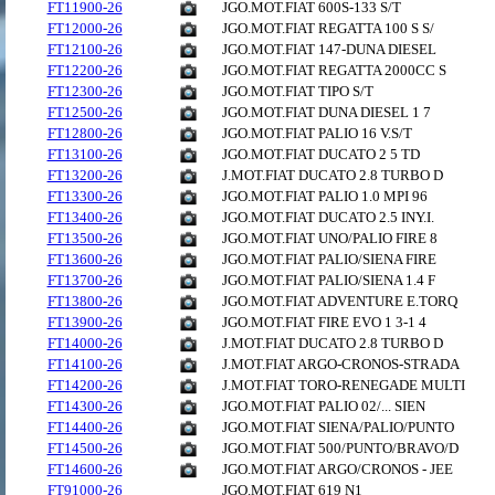
FT11900-26
JGO.MOT.FIAT 600S-133 S/T
FT12000-26
JGO.MOT.FIAT REGATTA 100 S S/
FT12100-26
JGO.MOT.FIAT 147-DUNA DIESEL
FT12200-26
JGO.MOT.FIAT REGATTA 2000CC S
FT12300-26
JGO.MOT.FIAT TIPO S/T
FT12500-26
JGO.MOT.FIAT DUNA DIESEL 1 7
FT12800-26
JGO.MOT.FIAT PALIO 16 V.S/T
FT13100-26
JGO.MOT.FIAT DUCATO 2 5 TD
FT13200-26
J.MOT.FIAT DUCATO 2.8 TURBO D
FT13300-26
JGO.MOT.FIAT PALIO 1.0 MPI 96
FT13400-26
JGO.MOT.FIAT DUCATO 2.5 INY.I.
FT13500-26
JGO.MOT.FIAT UNO/PALIO FIRE 8
FT13600-26
JGO.MOT.FIAT PALIO/SIENA FIRE
FT13700-26
JGO.MOT.FIAT PALIO/SIENA 1.4 F
FT13800-26
JGO.MOT.FIAT ADVENTURE E.TORQ
FT13900-26
JGO.MOT.FIAT FIRE EVO 1 3-1 4
FT14000-26
J.MOT.FIAT DUCATO 2.8 TURBO D
FT14100-26
J.MOT.FIAT ARGO-CRONOS-STRADA
FT14200-26
J.MOT.FIAT TORO-RENEGADE MULTI
FT14300-26
JGO.MOT.FIAT PALIO 02/... SIEN
FT14400-26
JGO.MOT.FIAT SIENA/PALIO/PUNTO
FT14500-26
JGO.MOT.FIAT 500/PUNTO/BRAVO/D
FT14600-26
JGO.MOT.FIAT ARGO/CRONOS - JEE
FT91000-26
JGO.MOT.FIAT 619 N1