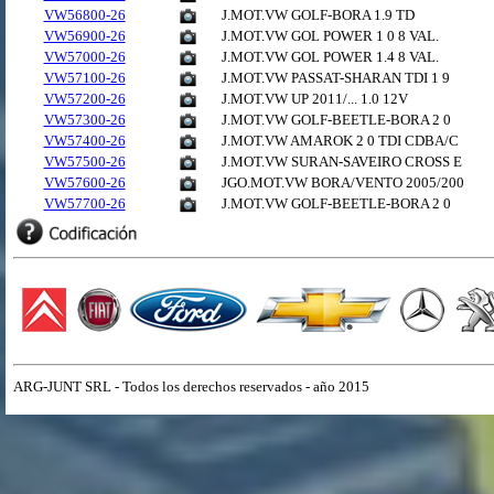
VW56800-26
J.MOT.VW GOLF-BORA 1.9 TD
VW56900-26
J.MOT.VW GOL POWER 1 0 8 VAL.
VW57000-26
J.MOT.VW GOL POWER 1.4 8 VAL.
VW57100-26
J.MOT.VW PASSAT-SHARAN TDI 1 9
VW57200-26
J.MOT.VW UP 2011/... 1.0 12V
VW57300-26
J.MOT.VW GOLF-BEETLE-BORA 2 0
VW57400-26
J.MOT.VW AMAROK 2 0 TDI CDBA/C
VW57500-26
J.MOT.VW SURAN-SAVEIRO CROSS E
VW57600-26
JGO.MOT.VW BORA/VENTO 2005/200
VW57700-26
J.MOT.VW GOLF-BEETLE-BORA 2 0
ARG-JUNT SRL - Todos los derechos reservados - año 2015