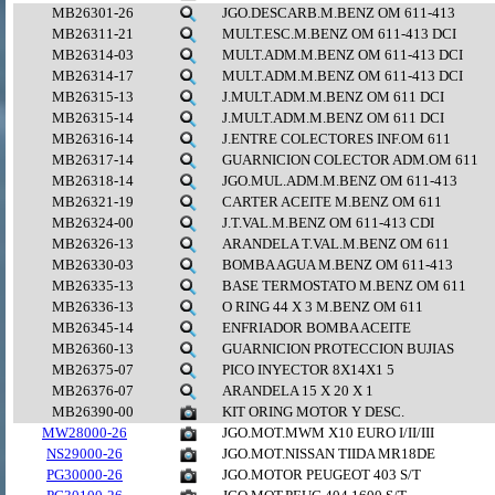
MB26301-26
JGO.DESCARB.M.BENZ OM 611-413
MB26311-21
MULT.ESC.M.BENZ OM 611-413 DCI
MB26314-03
MULT.ADM.M.BENZ OM 611-413 DCI
MB26314-17
MULT.ADM.M.BENZ OM 611-413 DCI
MB26315-13
J.MULT.ADM.M.BENZ OM 611 DCI
MB26315-14
J.MULT.ADM.M.BENZ OM 611 DCI
MB26316-14
J.ENTRE COLECTORES INF.OM 611
MB26317-14
GUARNICION COLECTOR ADM.OM 611
MB26318-14
JGO.MUL.ADM.M.BENZ OM 611-413
MB26321-19
CARTER ACEITE M.BENZ OM 611
MB26324-00
J.T.VAL.M.BENZ OM 611-413 CDI
MB26326-13
ARANDELA T.VAL.M.BENZ OM 611
MB26330-03
BOMBA AGUA M.BENZ OM 611-413
MB26335-13
BASE TERMOSTATO M.BENZ OM 611
MB26336-13
O RING 44 X 3 M.BENZ OM 611
MB26345-14
ENFRIADOR BOMBA ACEITE
MB26360-13
GUARNICION PROTECCION BUJIAS
MB26375-07
PICO INYECTOR 8X14X1 5
MB26376-07
ARANDELA 15 X 20 X 1
MB26390-00
KIT ORING MOTOR Y DESC.
MW28000-26
JGO.MOT.MWM X10 EURO I/II/III
NS29000-26
JGO.MOT.NISSAN TIIDA MR18DE
PG30000-26
JGO.MOTOR PEUGEOT 403 S/T