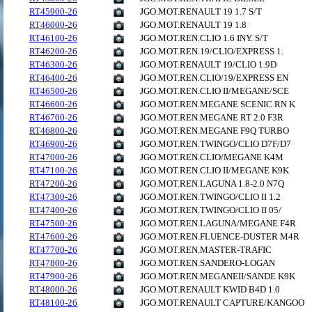
RT45900-26
JGO.MOT.RENAULT 19 1.7 S/T
RT46000-26
JGO.MOT.RENAULT 19 1.8
RT46100-26
JGO.MOT.REN.CLIO 1.6 INY. S/T
RT46200-26
JGO.MOT.REN.19/CLIO/EXPRESS 1.
RT46300-26
JGO.MOT.RENAULT 19/CLIO 1.9D
RT46400-26
JGO.MOT.REN.CLIO/19/EXPRESS EN
RT46500-26
JGO.MOT.REN.CLIO II/MEGANE/SCE
RT46600-26
JGO.MOT.REN.MEGANE SCENIC RN K
RT46700-26
JGO.MOT.REN.MEGANE RT 2.0 F3R
RT46800-26
JGO.MOT.REN.MEGANE F9Q TURBO
RT46900-26
JGO.MOT.REN.TWINGO/CLIO D7F/D7
RT47000-26
JGO.MOT.REN.CLIO/MEGANE K4M
RT47100-26
JGO.MOT.REN.CLIO II/MEGANE K9K
RT47200-26
JGO.MOT.REN.LAGUNA 1.8-2.0 N7Q
RT47300-26
JGO.MOT.REN.TWINGO/CLIO II 1.2
RT47400-26
JGO.MOT.REN.TWINGO/CLIO II 05/
RT47500-26
JGO.MOT.REN.LAGUNA/MEGANE F4R
RT47600-26
JGO.MOT.REN.FLUENCE-DUSTER M4R
RT47700-26
JGO.MOT.REN.MASTER-TRAFIC
RT47800-26
JGO.MOT.REN.SANDERO-LOGAN
RT47900-26
JGO.MOT.REN.MEGANEII/SANDE K9K
RT48000-26
JGO.MOT.RENAULT KWID B4D 1.0
RT48100-26
JGO.MOT.RENAULT CAPTURE/KANGOO