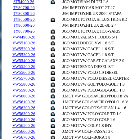
ST54000-26
JGO.MOT.SIAM DI TELLA
TY80700-26
J/M IMP.TOY.CAR.MOT.2T 4C
TY86300-26
J/M IMP.TOY.HILUX 2000 S/TAPA
TY86500-26
JGO.MOT.TOYOTA HI LUX 1KD-2KD
TY86600-26
J/M IMP.TOY.HI LUX 2L-3L 2 4
TY86700-26
JGO.MOT.TOYOTA ETIOS-YARIS
VW44900-26
JGO.MOT.VALIANT TODOS S/T
VW55100-26
JGO.MOT.DODGE VW 1.8 S/T
VW55200-26
JGO.MOT.VW GACEL 1.6 S/T
VW55300-26
JGO.MOT.VW GACEL 1.8 S/T
VW55400-26
JGO.MOT.VW CARAT-GALAXY 2.0
VW55500-26
JGO.MOT.SENDA DIESEL S/T
VW55600-26
JGO.MOT.VW POLO 1.9 DIESEL
VW55700-26
JGO.MOT.VW POLO DIESEL CARTER
VW55800-26
JGO.MOT.VW GOL/POLO/GOLF 1.8
VW55900-26
JGO.MOT.VW POLO-GOL-GOLF 1.8
VW56000-26
J.MOT.VW GOL/SAVEIRO/POLO 8 VA
VW56100-26
J.MOT.VW GOL/SAVEIRO/POLO 16 V
VW56200-26
J.MOT.VW GOL/FOX/SURAN 1 4-1 6
VW56300-26
JGO.MOT.VW POLO/GOLF TD 1 9
VW56400-26
JGO.MOT.VW POLO-GOLF 1.6
VW56500-26
JGO.MOT.VW GOLF 1.8 INY.
VW56600-26
J.MOT.VW GOLF-PASSAT 2 0
VW56700-26
J.MOT.VW GOLF-BORA 1 8