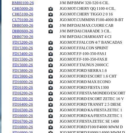
BM80100-26
J/M IMP.BMW 320-520 6 CIL.
CH65000-26
JGO.MOT.CHERY QQ 1100 4 CIL.
CH65100-26
JGO.MOT.CHERY TIGGO 2 0 16
CU70100-26
JGO.MOT.CUMMINS F100-4000 B-BT
DH80500-26
J/M IMP.DAI.MAX.CUORE CAB
DH80600-26
J/M IMP.DAI.CHARADE 3 CIL.
DH80700-26
J/M IMP.DAI.CHARMANT 4 CI
FD15200-26
JGO.MOT.F.FALCON 4/7 BANCADAS
FD15300-26
JGO.MOT.F.FALCON SPRINT
FD15400-26
JGO.MOT.F.F-100-350-FAS.I
FD15500-26
JGO.MOT.F.F-100-350-FAS.II
FD15600-26
JGO.MOT.F.TAUNUS 2000CC
FD15800-26
JGO.MOT.FORD SIERRA 1.6
FD15900-26
JGO.MOT.FORD ESCORT 1.6 CHT
FD16000-26
JGO.MOT.FORD MAX ECONO
FD16100-26
JGO.MOT.FORD FIESTA 1300
FD16200-26
JGO.MOT.F.FIESTA/MONDEO/ESCORT
FD16300-26
JGO.MOT.FORD ESCORT ZETEC 16 V
FD16400-26
JGO.MOT.FORD TRANSIT 2.5 DIESE
FD16500-26
JGO.MOT.FORD KA/FIESTA ZETEC 1
FD16600-26
JGO.MOT.FORD KA/FIESTA ZETEC 1
FD16700-26
JGO.MOT.F.FIESTA ZETEC SE 1400
FD16800-26
JGO.MOT.FORD F100/F4000 MWM D
FD16900-26
JGO.MOT.FORD F4000/14000 MWM D