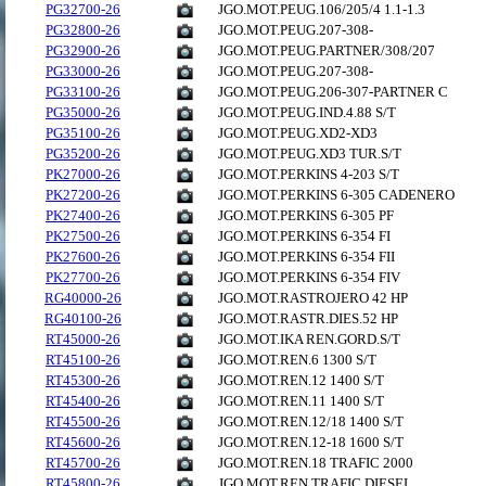
PG32700-26
JGO.MOT.PEUG.106/205/4 1.1-1.3
PG32800-26
JGO.MOT.PEUG.207-308-
PG32900-26
JGO.MOT.PEUG.PARTNER/308/207
PG33000-26
JGO.MOT.PEUG.207-308-
PG33100-26
JGO.MOT.PEUG.206-307-PARTNER C
PG35000-26
JGO.MOT.PEUG.IND.4.88 S/T
PG35100-26
JGO.MOT.PEUG.XD2-XD3
PG35200-26
JGO.MOT.PEUG.XD3 TUR.S/T
PK27000-26
JGO.MOT.PERKINS 4-203 S/T
PK27200-26
JGO.MOT.PERKINS 6-305 CADENERO
PK27400-26
JGO.MOT.PERKINS 6-305 PF
PK27500-26
JGO.MOT.PERKINS 6-354 FI
PK27600-26
JGO.MOT.PERKINS 6-354 FII
PK27700-26
JGO.MOT.PERKINS 6-354 FIV
RG40000-26
JGO.MOT.RASTROJERO 42 HP
RG40100-26
JGO.MOT.RASTR.DIES.52 HP
RT45000-26
JGO.MOT.IKA REN.GORD.S/T
RT45100-26
JGO.MOT.REN.6 1300 S/T
RT45300-26
JGO.MOT.REN.12 1400 S/T
RT45400-26
JGO.MOT.REN.11 1400 S/T
RT45500-26
JGO.MOT.REN.12/18 1400 S/T
RT45600-26
JGO.MOT.REN.12-18 1600 S/T
RT45700-26
JGO.MOT.REN.18 TRAFIC 2000
RT45800-26
JGO.MOT.REN.TRAFIC DIESEL