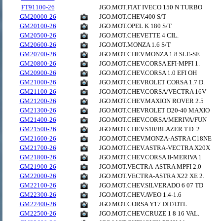
FT91100-26
JGO.MOT.FIAT IVECO 150 N TURBO
GM20000-26
JGO.MOT.CHEV.400 S/T
GM20100-26
JGO.MOT.OPEL K 180 S/T
GM20500-26
JGO.MOT.CHEVETTE 4 CIL.
GM20600-26
JGO.MOT.MONZA 1.6 S/T
GM20700-26
JGO.MOT.CHEV.MONZA 1.8 SLE-SE
GM20800-26
JGO.MOT.CHEV.CORSA EFI-MPFI 1.
GM20900-26
JGO.MOT.CHEV.CORSA 1.0 EFI OH
GM21000-26
JGO.MOT.CHEVROLET CORSA 1.7 D.
GM21100-26
JGO.MOT.CHEV.CORSA/VECTRA 16V
GM21200-26
JGO.MOT.CHEV.MAXION ROVER 2.5
GM21300-26
JGO.MOT.CHEVROLET D20-40 MAXIO
GM21400-26
JGO.MOT.CHEV.CORSA/MERIVA/FUN
GM21500-26
JGO.MOT.CHEV.S10/BLAZER T.D. 2
GM21600-26
JGO.MOT.CHEV.MONZA-ASTRA C18NE
GM21700-26
JGO.MOT.CHEV.ASTRA-VECTRA X20X
GM21800-26
JGO.MOT.CHEV.CORSA II-MERIVA 1
GM21900-26
JGO.MOT.VECTRA-ASTRA MPFI 2.0
GM22000-26
JGO.MOT.VECTRA-ASTRA X22 XE 2.
GM22100-26
JGO.MOT.CHEV.SILVERADO 6 07 TD
GM22300-26
JGO.MOT.CHEV.AVEO 1.4-1.6
GM22400-26
JGO.MOT.CORSA Y17 DIT/DTL
GM22500-26
JGO.MOT.CHEV.CRUZE 1 8 16 VAL.