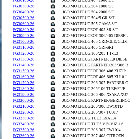
PG30100-26
JGO.MOT.PEUG.404 1600 S/T
PG30300-26
JGO.MOT.PEUG.504 1800 S/T
PG30400-26
JGO.MOT.PEUG.504 2000 S/T
PG30500-26
JGO.MOT.PEUG.504/5 GR S/T
PG30600-26
JGO.MOT.PEUG.505 GAMA S/T
PG30800-26
JGO.MOT.PEUGEOT 405 SR S/T
PG30900-26
JGO.MOT.PEUGEOT 306/405 DIESEL
PG31000-26
JGO.MOT.PEUG.405 GRD/GLD/GLDT
PG31100-26
JGO.MOT.PEUG.405 GRI-SRI
PG31200-26
JGO.MOT.PEUG.106/205 1.1-1.3
PG31300-26
JGO.MOT.PEUG.PARTNER 1.9 DIESE
PG31400-26
JGO.MOT.PEUG.PARTNER/206/306 R
PG31500-26
JGO.MOT.PEUGEOT 306-406 XU7JP
PG31600-26
JGO.MOT.PEUGEOT 406-605 XU10 J
PG31700-26
JGO.MOT.PEUG.206-307-PARTNER C
PG31800-26
JGO.MOT.PEUG.205/106 TU3F/F2/F
PG31900-26
JGO.MOT.PEUG.306-406 XSARA XU7
PG32000-26
JGO.MOT.PEUG.PARTNER/BERLINGO
PG32100-26
JGO.MOT.PEUG.206/306 DW10TD
PG32200-26
JGO.MOT.PEUG.206/307 TU3JP
PG32300-26
JGO.MOT.PEUG.TUD3 K9A 1.4
PG32400-26
JGO.MOT.PEUG.TUD5 VJY-VJZ 1.6
PG32500-26
JGO.MOT.PEUG.206-307 EW10J4
PG32600-26
JGO.MOT.PEUG.307-408 CITROEN