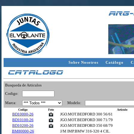
arg-
Sobre Nosotros
Catálogo
C
Catalogo
Busqueda de Articulos
Codigo:
Marca:
Modelo:
Codigo
Foto
Articulo
BD10000-26
JGO.MOT.BEDFORD 300 56/61
BD10100-26
JGO.MOT.BEDFORD 300 71/79
BD10200-26
JGO.MOT.BEDFORD 350 68/79
BM80000-26
J/M IMP.BMW 316-320 4 CIL.