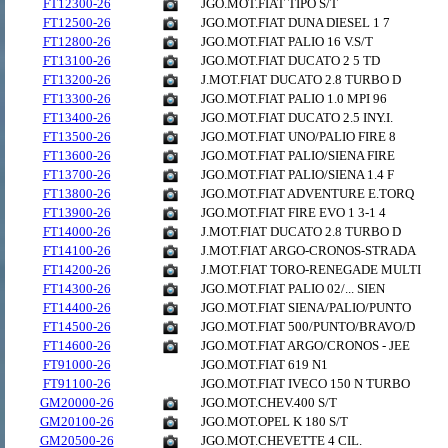
FT12300-26
JGO.MOT.FIAT TIPO S/T
FT12500-26
JGO.MOT.FIAT DUNA DIESEL 1 7
FT12800-26
JGO.MOT.FIAT PALIO 16 V.S/T
FT13100-26
JGO.MOT.FIAT DUCATO 2 5 TD
FT13200-26
J.MOT.FIAT DUCATO 2.8 TURBO D
FT13300-26
JGO.MOT.FIAT PALIO 1.0 MPI 96
FT13400-26
JGO.MOT.FIAT DUCATO 2.5 INY.I.
FT13500-26
JGO.MOT.FIAT UNO/PALIO FIRE 8
FT13600-26
JGO.MOT.FIAT PALIO/SIENA FIRE
FT13700-26
JGO.MOT.FIAT PALIO/SIENA 1.4 F
FT13800-26
JGO.MOT.FIAT ADVENTURE E.TORQ
FT13900-26
JGO.MOT.FIAT FIRE EVO 1 3-1 4
FT14000-26
J.MOT.FIAT DUCATO 2.8 TURBO D
FT14100-26
J.MOT.FIAT ARGO-CRONOS-STRADA
FT14200-26
J.MOT.FIAT TORO-RENEGADE MULTI
FT14300-26
JGO.MOT.FIAT PALIO 02/... SIEN
FT14400-26
JGO.MOT.FIAT SIENA/PALIO/PUNTO
FT14500-26
JGO.MOT.FIAT 500/PUNTO/BRAVO/D
FT14600-26
JGO.MOT.FIAT ARGO/CRONOS - JEE
FT91000-26
JGO.MOT.FIAT 619 N1
FT91100-26
JGO.MOT.FIAT IVECO 150 N TURBO
GM20000-26
JGO.MOT.CHEV.400 S/T
GM20100-26
JGO.MOT.OPEL K 180 S/T
GM20500-26
JGO.MOT.CHEVETTE 4 CIL.