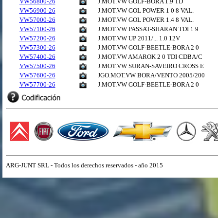
VW56800-26
J.MOT.VW GOLF-BORA 1.9 TD
VW56900-26
J.MOT.VW GOL POWER 1 0 8 VAL.
VW57000-26
J.MOT.VW GOL POWER 1.4 8 VAL.
VW57100-26
J.MOT.VW PASSAT-SHARAN TDI 1 9
VW57200-26
J.MOT.VW UP 2011/... 1.0 12V
VW57300-26
J.MOT.VW GOLF-BEETLE-BORA 2 0
VW57400-26
J.MOT.VW AMAROK 2 0 TDI CDBA/C
VW57500-26
J.MOT.VW SURAN-SAVEIRO CROSS E
VW57600-26
JGO.MOT.VW BORA/VENTO 2005/200
VW57700-26
J.MOT.VW GOLF-BEETLE-BORA 2 0
ARG-JUNT SRL - Todos los derechos reservados - año 2015