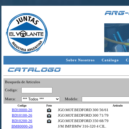
arg-
Sobre Nosotros
Catálogo
C
Catalogo
Busqueda de Articulos
Codigo:
Marca:
Modelo:
Codigo
Foto
Articulo
BD10000-26
JGO.MOT.BEDFORD 300 56/61
BD10100-26
JGO.MOT.BEDFORD 300 71/79
BD10200-26
JGO.MOT.BEDFORD 350 68/79
BM80000-26
J/M IMP.BMW 316-320 4 CIL.