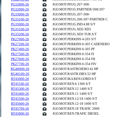
PG32800-26
JGO.MOT.PEUG.207-308-
PG32900-26
JGO.MOT.PEUG.PARTNER/308/207
PG33000-26
JGO.MOT.PEUG.207-308-
PG33100-26
JGO.MOT.PEUG.206-307-PARTNER C
PG35000-26
JGO.MOT.PEUG.IND.4.88 S/T
PG35100-26
JGO.MOT.PEUG.XD2-XD3
PG35200-26
JGO.MOT.PEUG.XD3 TUR.S/T
PK27000-26
JGO.MOT.PERKINS 4-203 S/T
PK27200-26
JGO.MOT.PERKINS 6-305 CADENERO
PK27400-26
JGO.MOT.PERKINS 6-305 PF
PK27500-26
JGO.MOT.PERKINS 6-354 FI
PK27600-26
JGO.MOT.PERKINS 6-354 FII
PK27700-26
JGO.MOT.PERKINS 6-354 FIV
RG40000-26
JGO.MOT.RASTROJERO 42 HP
RG40100-26
JGO.MOT.RASTR.DIES.52 HP
RT45000-26
JGO.MOT.IKA REN.GORD.S/T
RT45100-26
JGO.MOT.REN.6 1300 S/T
RT45300-26
JGO.MOT.REN.12 1400 S/T
RT45400-26
JGO.MOT.REN.11 1400 S/T
RT45500-26
JGO.MOT.REN.12/18 1400 S/T
RT45600-26
JGO.MOT.REN.12-18 1600 S/T
RT45700-26
JGO.MOT.REN.18 TRAFIC 2000
RT45800-26
JGO.MOT.REN.TRAFIC DIESEL