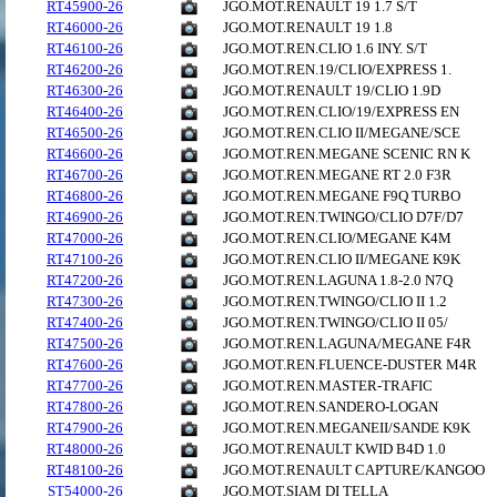
RT45900-26
JGO.MOT.RENAULT 19 1.7 S/T
RT46000-26
JGO.MOT.RENAULT 19 1.8
RT46100-26
JGO.MOT.REN.CLIO 1.6 INY. S/T
RT46200-26
JGO.MOT.REN.19/CLIO/EXPRESS 1.
RT46300-26
JGO.MOT.RENAULT 19/CLIO 1.9D
RT46400-26
JGO.MOT.REN.CLIO/19/EXPRESS EN
RT46500-26
JGO.MOT.REN.CLIO II/MEGANE/SCE
RT46600-26
JGO.MOT.REN.MEGANE SCENIC RN K
RT46700-26
JGO.MOT.REN.MEGANE RT 2.0 F3R
RT46800-26
JGO.MOT.REN.MEGANE F9Q TURBO
RT46900-26
JGO.MOT.REN.TWINGO/CLIO D7F/D7
RT47000-26
JGO.MOT.REN.CLIO/MEGANE K4M
RT47100-26
JGO.MOT.REN.CLIO II/MEGANE K9K
RT47200-26
JGO.MOT.REN.LAGUNA 1.8-2.0 N7Q
RT47300-26
JGO.MOT.REN.TWINGO/CLIO II 1.2
RT47400-26
JGO.MOT.REN.TWINGO/CLIO II 05/
RT47500-26
JGO.MOT.REN.LAGUNA/MEGANE F4R
RT47600-26
JGO.MOT.REN.FLUENCE-DUSTER M4R
RT47700-26
JGO.MOT.REN.MASTER-TRAFIC
RT47800-26
JGO.MOT.REN.SANDERO-LOGAN
RT47900-26
JGO.MOT.REN.MEGANEII/SANDE K9K
RT48000-26
JGO.MOT.RENAULT KWID B4D 1.0
RT48100-26
JGO.MOT.RENAULT CAPTURE/KANGOO
ST54000-26
JGO.MOT.SIAM DI TELLA