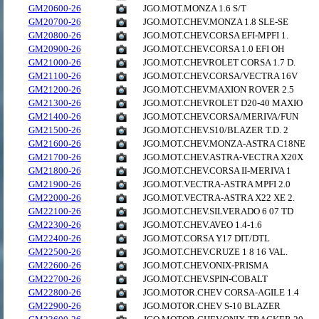
GM20600-26
JGO.MOT.MONZA 1.6 S/T
GM20700-26
JGO.MOT.CHEV.MONZA 1.8 SLE-SE
GM20800-26
JGO.MOT.CHEV.CORSA EFI-MPFI 1.
GM20900-26
JGO.MOT.CHEV.CORSA 1.0 EFI OH
GM21000-26
JGO.MOT.CHEVROLET CORSA 1.7 D.
GM21100-26
JGO.MOT.CHEV.CORSA/VECTRA 16V
GM21200-26
JGO.MOT.CHEV.MAXION ROVER 2.5
GM21300-26
JGO.MOT.CHEVROLET D20-40 MAXIO
GM21400-26
JGO.MOT.CHEV.CORSA/MERIVA/FUN
GM21500-26
JGO.MOT.CHEV.S10/BLAZER T.D. 2
GM21600-26
JGO.MOT.CHEV.MONZA-ASTRA C18NE
GM21700-26
JGO.MOT.CHEV.ASTRA-VECTRA X20X
GM21800-26
JGO.MOT.CHEV.CORSA II-MERIVA 1
GM21900-26
JGO.MOT.VECTRA-ASTRA MPFI 2.0
GM22000-26
JGO.MOT.VECTRA-ASTRA X22 XE 2.
GM22100-26
JGO.MOT.CHEV.SILVERADO 6 07 TD
GM22300-26
JGO.MOT.CHEV.AVEO 1.4-1.6
GM22400-26
JGO.MOT.CORSA Y17 DIT/DTL
GM22500-26
JGO.MOT.CHEV.CRUZE 1 8 16 VAL.
GM22600-26
JGO.MOT.CHEV.ONIX-PRISMA
GM22700-26
JGO.MOT.CHEV.SPIN-COBALT
GM22800-26
JGO.MOTOR.CHEV CORSA-AGILE 1.4
GM22900-26
JGO.MOTOR.CHEV S-10 BLAZER