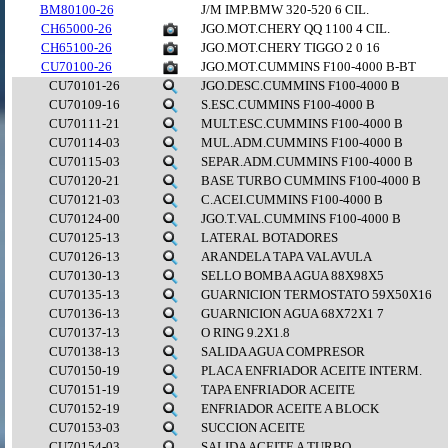
BM80100-26
J/M IMP.BMW 320-520 6 CIL.
CH65000-26
JGO.MOT.CHERY QQ 1100 4 CIL.
CH65100-26
JGO.MOT.CHERY TIGGO 2 0 16
CU70100-26
JGO.MOT.CUMMINS F100-4000 B-BT
CU70101-26
JGO.DESC.CUMMINS F100-4000 B
CU70109-16
S.ESC.CUMMINS F100-4000 B
CU70111-21
MULT.ESC.CUMMINS F100-4000 B
CU70114-03
MUL.ADM.CUMMINS F100-4000 B
CU70115-03
SEPAR.ADM.CUMMINS F100-4000 B
CU70120-21
BASE TURBO CUMMINS F100-4000 B
CU70121-03
C.ACEI.CUMMINS F100-4000 B
CU70124-00
JGO.T.VAL.CUMMINS F100-4000 B
CU70125-13
LATERAL BOTADORES
CU70126-13
ARANDELA TAPA VALAVULA
CU70130-13
SELLO BOMBA AGUA 88X98X5
CU70135-13
GUARNICION TERMOSTATO 59X50X16
CU70136-13
GUARNICION AGUA 68X72X1 7
CU70137-13
O RING 9.2X1.8
CU70138-13
SALIDA AGUA COMPRESOR
CU70150-19
PLACA ENFRIADOR ACEITE INTERM.
CU70151-19
TAPA ENFRIADOR ACEITE
CU70152-19
ENFRIADOR ACEITE A BLOCK
CU70153-03
SUCCION ACEITE
CU70154-03
SALIDA ACEITE A TURBO