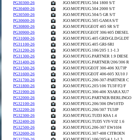
PG30300-26
JGO.MOT.PEUG.504 1800 S/T
PG30400-26
JGO.MOT.PEUG.504 2000 S/T
PG30500-26
JGO.MOT.PEUG.504/5 GR S/T
PG30600-26
JGO.MOT.PEUG.505 GAMA S/T
PG30800-26
JGO.MOT.PEUGEOT 405 SR S/T
PG30900-26
JGO.MOT.PEUGEOT 306/405 DIESEL
PG31000-26
JGO.MOT.PEUG.405 GRD/GLD/GLDT
PG31100-26
JGO.MOT.PEUG.405 GRI-SRI
PG31200-26
JGO.MOT.PEUG.106/205 1.1-1.3
PG31300-26
JGO.MOT.PEUG.PARTNER 1.9 DIESE
PG31400-26
JGO.MOT.PEUG.PARTNER/206/306 R
PG31500-26
JGO.MOT.PEUGEOT 306-406 XU7JP
PG31600-26
JGO.MOT.PEUGEOT 406-605 XU10 J
PG31700-26
JGO.MOT.PEUG.206-307-PARTNER C
PG31800-26
JGO.MOT.PEUG.205/106 TU3F/F2/F
PG31900-26
JGO.MOT.PEUG.306-406 XSARA XU7
PG32000-26
JGO.MOT.PEUG.PARTNER/BERLINGO
PG32100-26
JGO.MOT.PEUG.206/306 DW10TD
PG32200-26
JGO.MOT.PEUG.206/307 TU3JP
PG32300-26
JGO.MOT.PEUG.TUD3 K9A 1.4
PG32400-26
JGO.MOT.PEUG.TUD5 VJY-VJZ 1.6
PG32500-26
JGO.MOT.PEUG.206-307 EW10J4
PG32600-26
JGO.MOT.PEUG.307-408 CITROEN
PG32700-26
JGO.MOT.PEUG.106/205/4 1.1-1.3