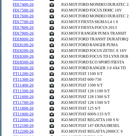
FD17400-26
JGO.MOT.FORD MONDEO DURATEC 2.
FD17500-26
JGO.MOT.FORD FOCUS DOHC 16V
FD17600-26
JGO.MOT.FORD MONDEO DURATEC 2.
FD17700-26
JGO.MOT.F.FIESTA SIGMA L4 1 6
FD17800-26
JGO.MOT.F.FIESTA-FOCUS 2013
FD17900-26
JGO.MOT.F.RANGER PUMA TRANSIT
FD18000-26
JGO.MOT.FORD TRANSIT DURATORQ
FD18100-26
JGO.MOT.FORD RANGER PUMA
FD18200-26
JGO.MOT.FORD FOCUS ZETEC E 16V
FD18300-26
JGO.MOT.FORD FOCUS TD LYNX DUR
FD18500-26
JGO.MOT.FORD ECO SPORT/FIESTA
FD18600-26
JGO.MOT.FORD RANGER 3.0 4X4 TD
FT11200-26
JGO.MOT.FIAT 1100 S/T
FT11300-26
JGO.MOT.FIAT 600-750
FT11400-26
JGO.MOT.FIAT 1500 S/T
FT11500-26
JGO.MOT.FIAT 128 1100 S/T
FT11600-26
JGO.MOT.FIAT 128 1300 S/T
FT11700-26
JGO.MOT.FIAT 128 1500 S/T
FT11800-26
JGO.MOT.FIAT 125 S/T
FT11900-26
JGO.MOT.FIAT 600S-133 S/T
FT12000-26
JGO.MOT.FIAT REGATTA 100 S S/
FT12100-26
JGO.MOT.FIAT 147-DUNA DIESEL
FT12200-26
JGO.MOT.FIAT REGATTA 2000CC S