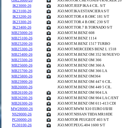
GM23600-26
JGO.MOTOR.CHEV.ONIX-TRACKER 20
IK23000-26
JGO.MOT.JEEP IKA 4 CIL. S/T
IK23100-26
JGO.MOT.IKA ESTANCIERA S/T
IK23200-26
JGO.MOT.TOR.4 B.OHC 181 S/T
IK23300-26
JGO.MOT.TOR.4 B.OHC 230 S/T
IK23400-26
JGO.MOT.TOR.7 B.TORNADO S/T
MB25000-26
JGO.MOT.M.BENZ 608
MB25100-26
JGO.MOT.M.BENZ 1114
MB25200-26
JGO.MOT.M.BENZ 1517 TURBO
MB25300-26
JGO.MOT.MERCEDES BENZ L 1518
MB25400-26
JGO.MOT.M.BENZ OM 352 M/NUEVO
MB25500-26
JGO.MOT.M.BENZ OM 366
MB25600-26
JGO.MOT.M.BENZ OM 366 A
MB25700-26
JGO.MOT.M.BENZ OM 366 LA
MB25800-26
JGO.MOT.M.BENZ OM364
MB25900-26
JGO.MOT.M.BENZ OM 447 6 CIL.
MB26000-26
JGO.MOT.M.BENZ OM 449 5 CIL.
MB26100-26
JGO.MOT.M.BENZ OM 904 LA
MB26200-26
JGO.MOT.M.BENZ OM 904 LA C/ENT
MB26300-26
JGO.MOT.M.BENZ OM 611-413 CDI
MW28000-26
JGO.MOT.MWM X10 EURO I/II/III
NS29000-26
JGO.MOT.NISSAN TIIDA MR18DE
PG30000-26
JGO.MOTOR PEUGEOT 403 S/T
PG30100-26
JGO.MOT.PEUG.404 1600 S/T