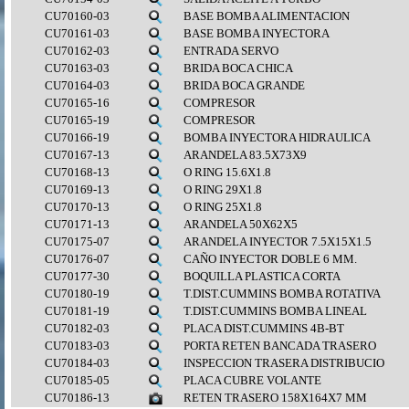
CU70160-03
BASE BOMBA ALIMENTACION
CU70161-03
BASE BOMBA INYECTORA
CU70162-03
ENTRADA SERVO
CU70163-03
BRIDA BOCA CHICA
CU70164-03
BRIDA BOCA GRANDE
CU70165-16
COMPRESOR
CU70165-19
COMPRESOR
CU70166-19
BOMBA INYECTORA HIDRAULICA
CU70167-13
ARANDELA 83.5X73X9
CU70168-13
O RING 15.6X1.8
CU70169-13
O RING 29X1.8
CU70170-13
O RING 25X1.8
CU70171-13
ARANDELA 50X62X5
CU70175-07
ARANDELA INYECTOR 7.5X15X1.5
CU70176-07
CAÑO INYECTOR DOBLE 6 MM.
CU70177-30
BOQUILLA PLASTICA CORTA
CU70180-19
T.DIST.CUMMINS BOMBA ROTATIVA
CU70181-19
T.DIST.CUMMINS BOMBA LINEAL
CU70182-03
PLACA DIST.CUMMINS 4B-BT
CU70183-03
PORTA RETEN BANCADA TRASERO
CU70184-03
INSPECCION TRASERA DISTRIBUCIO
CU70185-05
PLACA CUBRE VOLANTE
CU70186-13
RETEN TRASERO 158X164X7 MM