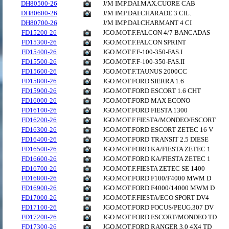
DH80500-26
J/M IMP.DAI.MAX.CUORE CAB
DH80600-26
J/M IMP.DAI.CHARADE 3 CIL.
DH80700-26
J/M IMP.DAI.CHARMANT 4 CI
FD15200-26
JGO.MOT.F.FALCON 4/7 BANCADAS
FD15300-26
JGO.MOT.F.FALCON SPRINT
FD15400-26
JGO.MOT.F.F-100-350-FAS.I
FD15500-26
JGO.MOT.F.F-100-350-FAS.II
FD15600-26
JGO.MOT.F.TAUNUS 2000CC
FD15800-26
JGO.MOT.FORD SIERRA 1.6
FD15900-26
JGO.MOT.FORD ESCORT 1.6 CHT
FD16000-26
JGO.MOT.FORD MAX ECONO
FD16100-26
JGO.MOT.FORD FIESTA 1300
FD16200-26
JGO.MOT.F.FIESTA/MONDEO/ESCORT
FD16300-26
JGO.MOT.FORD ESCORT ZETEC 16 V
FD16400-26
JGO.MOT.FORD TRANSIT 2.5 DIESE
FD16500-26
JGO.MOT.FORD KA/FIESTA ZETEC 1
FD16600-26
JGO.MOT.FORD KA/FIESTA ZETEC 1
FD16700-26
JGO.MOT.F.FIESTA ZETEC SE 1400
FD16800-26
JGO.MOT.FORD F100/F4000 MWM D
FD16900-26
JGO.MOT.FORD F4000/14000 MWM D
FD17000-26
JGO.MOT.F.FIESTA/ECO SPORT DV4
FD17100-26
JGO.MOT.FORD FOCUS/PEUG.307 DV
FD17200-26
JGO.MOT.FORD ESCORT/MONDEO TD
FD17300-26
JGO.MOT.FORD RANGER 3.0 4X4 TD