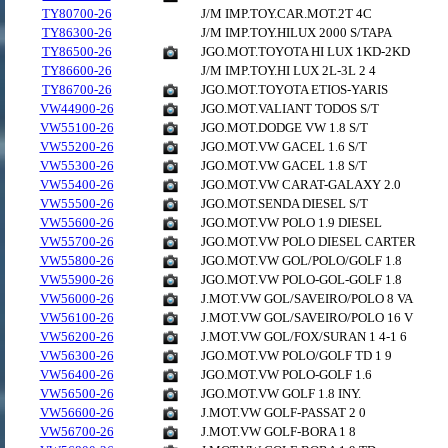
TY80700-26
J/M IMP.TOY.CAR.MOT.2T 4C
TY86300-26
J/M IMP.TOY.HILUX 2000 S/TAPA
TY86500-26
JGO.MOT.TOYOTA HI LUX 1KD-2KD
TY86600-26
J/M IMP.TOY.HI LUX 2L-3L 2 4
TY86700-26
JGO.MOT.TOYOTA ETIOS-YARIS
VW44900-26
JGO.MOT.VALIANT TODOS S/T
VW55100-26
JGO.MOT.DODGE VW 1.8 S/T
VW55200-26
JGO.MOT.VW GACEL 1.6 S/T
VW55300-26
JGO.MOT.VW GACEL 1.8 S/T
VW55400-26
JGO.MOT.VW CARAT-GALAXY 2.0
VW55500-26
JGO.MOT.SENDA DIESEL S/T
VW55600-26
JGO.MOT.VW POLO 1.9 DIESEL
VW55700-26
JGO.MOT.VW POLO DIESEL CARTER
VW55800-26
JGO.MOT.VW GOL/POLO/GOLF 1.8
VW55900-26
JGO.MOT.VW POLO-GOL-GOLF 1.8
VW56000-26
J.MOT.VW GOL/SAVEIRO/POLO 8 VA
VW56100-26
J.MOT.VW GOL/SAVEIRO/POLO 16 V
VW56200-26
J.MOT.VW GOL/FOX/SURAN 1 4-1 6
VW56300-26
JGO.MOT.VW POLO/GOLF TD 1 9
VW56400-26
JGO.MOT.VW POLO-GOLF 1.6
VW56500-26
JGO.MOT.VW GOLF 1.8 INY.
VW56600-26
J.MOT.VW GOLF-PASSAT 2 0
VW56700-26
J.MOT.VW GOLF-BORA 1 8